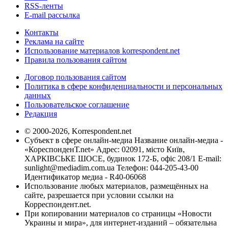
RSS-ленты
E-mail рассылка
Контакты
Реклама на сайте
Использование материалов korrespondent.net
Правила пользования сайтом
Договор пользования сайтом
Политика в сфере конфиденциальности и персональных
данных
Пользовательское соглашение
Редакция
© 2000-2026, Korrespondent.net
Субъект в сфере онлайн-медиа Название онлайн-медиа -
«КореспонденТ.net» Адрес: 02091, місто Київ,
ХАРКІВСЬКЕ ШОСЕ, будинок 172-Б, офіс 208/1 E-mail:
sunlight@mediadim.com.ua
Телефон: 044-205-43-00
Идентификатор медиа - R40-06068
Использование любых материалов, размещённых на
сайте, разрешается при условии ссылки на
Корреспондент.net.
При копировании материалов со страницы «Новости
Украины и мира», для интернет-изданий – обязательна