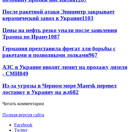
После ракетной атаки Эпицентр закрывает
керамический завод в Украине
1103
Цены на нефть резко упали после заявления
Трампа по Ирану
1087
Германия представила фрегат для борьбы с
ракетами и подводными лодками
967
АЗС в Украине вводят лимит на продажу дизеля
- СМИ
849
Из-за угрозы в Черном море Maersk перевел
доставку в Украину на жд
682
Читать комментарии
Полная версия сайта
Facebook
Twitter