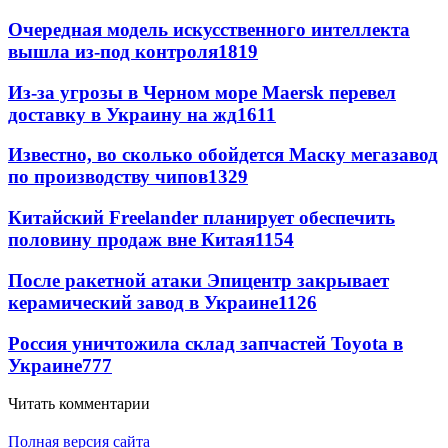
Очередная модель искусственного интеллекта
вышла из-под контроля
1819
Из-за угрозы в Черном море Maersk перевел
доставку в Украину на жд
1611
Известно, во сколько обойдется Маску мегазавод
по производству чипов
1329
Китайский Freelander планирует обеспечить
половину продаж вне Китая
1154
После ракетной атаки Эпицентр закрывает
керамический завод в Украине
1126
Россия уничтожила склад запчастей Toyota в
Украине
777
Читать комментарии
Полная версия сайта