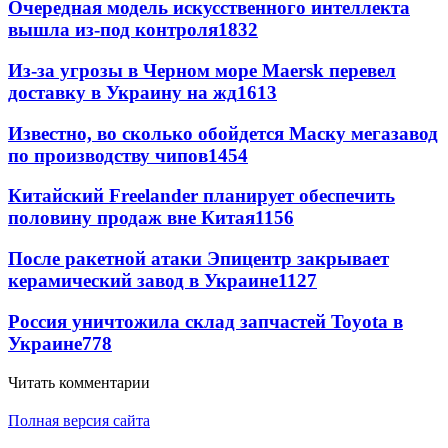
Очередная модель искусственного интеллекта
вышла из-под контроля
1832
Из-за угрозы в Черном море Maersk перевел
доставку в Украину на жд
1613
Известно, во сколько обойдется Маску мегазавод
по производству чипов
1454
Китайский Freelander планирует обеспечить
половину продаж вне Китая
1156
После ракетной атаки Эпицентр закрывает
керамический завод в Украине
1127
Россия уничтожила склад запчастей Toyota в
Украине
778
Читать комментарии
Полная версия сайта