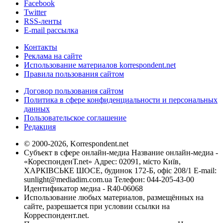
Facebook
Twitter
RSS-ленты
E-mail рассылка
Контакты
Реклама на сайте
Использование материалов korrespondent.net
Правила пользования сайтом
Договор пользования сайтом
Политика в сфере конфиденциальности и персональных
данных
Пользовательское соглашение
Редакция
© 2000-2026, Korrespondent.net
Субъект в сфере онлайн-медиа Название онлайн-медиа -
«КореспонденТ.net» Адрес: 02091, місто Київ,
ХАРКІВСЬКЕ ШОСЕ, будинок 172-Б, офіс 208/1 E-mail:
sunlight@mediadim.com.ua
Телефон: 044-205-43-00
Идентификатор медиа - R40-06068
Использование любых материалов, размещённых на
сайте, разрешается при условии ссылки на
Корреспондент.net.