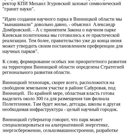
ректор КПИ Михаил Згуровский заложат символический
"гранит науки".
"Идею создания научного парка в Винницкой области мы
"вынашивали" довольно давно, - объяснил Александр
Домбровский. - А с принятием Закона о научном парке
Киевская политехника мы готовились к ее практической
реализации. Тем более, правительство уже до конца июня
может утвердить своим постановлением преференции для
научных парков".
К слову, формирование особых зон приоритетного развития
на территории Винницкой области определена Стратегией
регионального развития области.
Винницкий технопарк, скорее всего, расположится на
свободном земельном участке в районе Сабуровая, под
Винницей. По крайней мере, областная власть готова
выделить около 300 га для размещения там филиала
Политехники. Там будет жилье, детсады, школы и другая
необходимая инфраструктура - целый научный городок.
Винницкий губернатор говорит, что парк может
специализироваться на альтернативной энергетике,
энергосбережении, сельхозмашиностроении, разработке