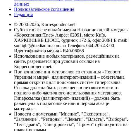
данных
Пользовательское соглашение
Редакция
© 2000-2026, Korrespondent.net
Субъект в сфере онлайн-медиа Название онлайн-медиа -
«КореспонденТ.net» Адрес: 02091, місто Київ,
ХАРКІВСЬКЕ ШОСЕ, будинок 172-Б, офіс 208/1 E-mail:
sunlight@mediadim.com.ua
Телефон: 044-205-43-00
Идентификатор медиа - R40-06068
Использование любых материалов, размещённых на
сайте, разрешается при условии ссылки на
Корреспондент.net.
При копировании материалов со страницы «Новости
Украины и мира», для интернет-изданий – обязательна
прямая открытая для поисковых систем гиперссылка.
Ссылка должна быть размещена в независимости от
полного либо частичного использования материалов.
Гиперссылка (для интернет- изданий) – должна быть
размещена в подзаголовке или в первом абзаце
материала.
Новости с пометками "Мнение", "Экспертиза",
"Заявление", "Регионы", "Деньги", "Власть", "Выборы",
"Тест-драйв", "Спецпроекты", "Промо" публикуются на
правах рекламы.