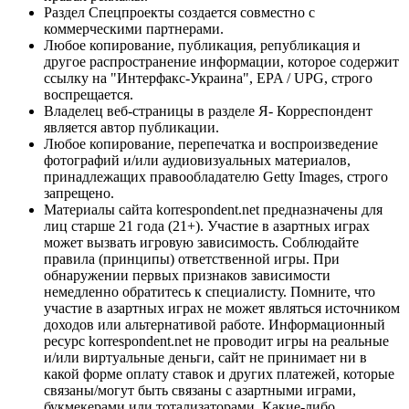
Раздел Спецпроекты создается совместно с
коммерческими партнерами.
Любое копирование, публикация, републикация и
другое распространение информации, которое содержит
ссылку на "Интерфакс-Украина", EPA / UPG, строго
воспрещается.
Владелец веб-страницы в разделе Я- Корреспондент
является автор публикации.
Любое копирование, перепечатка и воспроизведение
фотографий и/или аудиовизуальных материалов,
принадлежащих правообладателю Getty Images, строго
запрещено.
Материалы сайта korrespondent.net предназначены для
лиц старше 21 года (21+). Участие в азартных играх
может вызвать игровую зависимость. Соблюдайте
правила (принципы) ответственной игры. При
обнаружении первых признаков зависимости
немедленно обратитесь к специалисту. Помните, что
участие в азартных играх не может являться источником
доходов или альтернативой работе. Информационный
ресурс korrespondent.net не проводит игры на реальные
и/или виртуальные деньги, сайт не принимает ни в
какой форме оплату ставок и других платежей, которые
связаны/могут быть связаны с азартными играми,
букмекерами или тотализаторами. Какие-либо