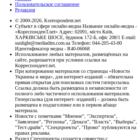
Пользовательское соглашение
Редакция
© 2000-2026, Korrespondent.net
Субъект в сфере онлайн-медиа Название онлайн-медиа -
«КореспонденТ.net» Адрес: 02091, місто Київ,
ХАРКІВСЬКЕ ШОСЕ, будинок 172-Б, офіс 208/1 E-mail:
sunlight@mediadim.com.ua
Телефон: 044-205-43-00
Идентификатор медиа - R40-06068
Использование любых материалов, размещённых на
сайте, разрешается при условии ссылки на
Корреспондент.net.
При копировании материалов со страницы «Новости
Украины и мира», для интернет-изданий – обязательна
прямая открытая для поисковых систем гиперссылка.
Ссылка должна быть размещена в независимости от
полного либо частичного использования материалов.
Гиперссылка (для интернет- изданий) – должна быть
размещена в подзаголовке или в первом абзаце
материала.
Новости с пометками "Мнение", "Экспертиза",
"Заявление", "Регионы", "Деньги", "Власть", "Выборы",
"Тест-драйв", "Спецпроекты", "Промо" публикуются на
правах рекламы.
Раздел Спецпроекты создается совместно с