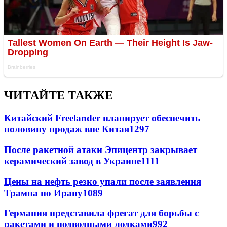
ЧИТАЙТЕ ТАКЖЕ
Китайский Freelander планирует обеспечить
половину продаж вне Китая
1297
После ракетной атаки Эпицентр закрывает
керамический завод в Украине
1111
Цены на нефть резко упали после заявления
Трампа по Ирану
1089
Германия представила фрегат для борьбы с
ракетами и подводными лодками
992