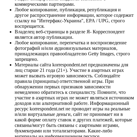
коммерческими партнерами.
Любое копирование, публикация, републикация и
другое распространение информации, которое содержит
ссылку на "Интерфакс-Украина", EPA / UPG, строго
воспрещается.
Владелец веб-страницы в разделе Я- Корреспондент
является автор публикации.
Любое копирование, перепечатка и воспроизведение
фотографий и/или аудиовизуальных материалов,
принадлежащих правообладателю Getty Images, строго
запрещено.
Материалы сайта korrespondent.net предназначены для
лиц старше 21 года (21+). Участие в азартных играх
может вызвать игровую зависимость. Соблюдайте
правила (принципы) ответственной игры. При
обнаружении первых признаков зависимости
немедленно обратитесь к специалисту. Помните, что
участие в азартных играх не может являться источником
доходов или альтернативой работе. Информационный
ресурс korrespondent.net не проводит игры на реальные
и/или виртуальные деньги, сайт не принимает ни в
какой форме оплату ставок и других платежей, которые
связаны/могут быть связаны с азартными играми,
букмекерами или тотализаторами. Какие-либо
материалы на информационном ресурсе