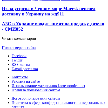
Из-за угрозы в Черном море Maersk перевел
доставку в Украину на жд
911
АЗС в Украине вводят лимит на продажу дизеля
- СМИ
852
Читать комментарии
Полная версия сайта
Facebook
Twitter
RSS-ленты
E-mail рассылка
Контакты
Реклама на сайте
Использование материалов korrespondent.net
Правила пользования сайтом
Договор пользования сайтом
Политика в сфере конфиденциальности и персональных
данных