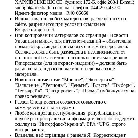
ХАРКІВСЬКЕ ШОСЕ, будинок 172-Б, офіс 208/1 E-mail:
sunlight@mediadim.com.ua
Телефон: 044-205-43-00
Идентификатор медиа - R40-06068
Использование любых материалов, размещённых на
сайте, разрешается при условии ссылки на
Корреспондент.net.
При копировании материалов со страницы «Новости
Украины и мира», для интернет-изданий – обязательна
прямая открытая для поисковых систем гиперссылка.
Ссылка должна быть размещена в независимости от
полного либо частичного использования материалов.
Гиперссылка (для интернет- изданий) – должна быть
размещена в подзаголовке или в первом абзаце
материала.
Новости с пометками "Мнение", "Экспертиза",
"Заявление", "Регионы", "Деньги", "Власть", "Выборы",
"Тест-драйв", "Спецпроекты", "Промо" публикуются на
правах рекламы.
Раздел Спецпроекты создается совместно с
коммерческими партнерами.
Любое копирование, публикация, републикация и
другое распространение информации, которое содержит
ссылку на "Интерфакс-Украина", EPA / UPG, строго
воспрещается.
Владелец веб-страницы в разделе Я- Корреспондент