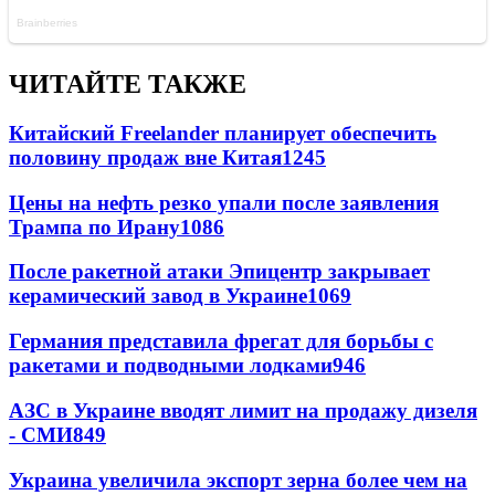
ЧИТАЙТЕ ТАКЖЕ
Китайский Freelander планирует обеспечить
половину продаж вне Китая
1245
Цены на нефть резко упали после заявления
Трампа по Ирану
1086
После ракетной атаки Эпицентр закрывает
керамический завод в Украине
1069
Германия представила фрегат для борьбы с
ракетами и подводными лодками
946
АЗС в Украине вводят лимит на продажу дизеля
- СМИ
849
Украина увеличила экспорт зерна более чем на