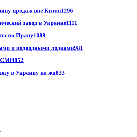
вину продаж вне Китая
1296
ический завод в Украине
1111
мпа по Ирану
1089
тами и подводными лодками
981
- СМИ
852
авку в Украину на жд
833