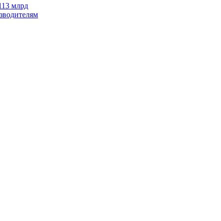
113 млрд
изводителям