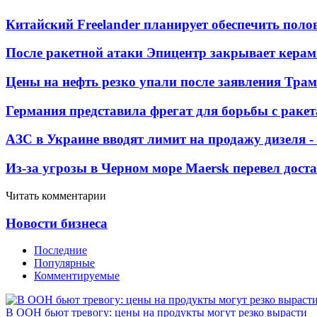
Китайский Freelander планирует обеспечить поло
После ракетной атаки Эпицентр закрывает керам
Цены на нефть резко упали после заявления Тра
Германия представила фрегат для борьбы с раке
АЗС в Украине вводят лимит на продажу дизеля 
Из-за угрозы в Черном море Maersk перевел дост
Читать комментарии
Новости бизнеса
Последние
Популярные
Комментируемые
В ООН бьют тревогу: цены на продукты могут резко вырасти