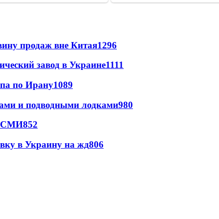
вину продаж вне Китая
1296
ический завод в Украине
1111
мпа по Ирану
1089
тами и подводными лодками
980
- СМИ
852
авку в Украину на жд
806