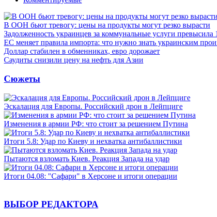
В ООН бьют тревогу: цены на продукты могут резко вырасти
Задолженность украинцев за коммунальные услуги превысила 
ЕС меняет правила импорта: что нужно знать украинским про
Доллар стабилен в обменниках, евро дорожает
Саудиты снизили цену на нефть для Азии
Сюжеты
Эскалация для Европы. Российский дрон в Лейпциге
Изменения в армии РФ: что стоит за решением Путина
Итоги 5.8: Удар по Киеву и нехватка антибаллистики
Пытаются взломать Киев. Реакция Запада на удар
Итоги 04.08: "Сафари" в Херсоне и итоги операции
ВЫБОР РЕДАКТОРА