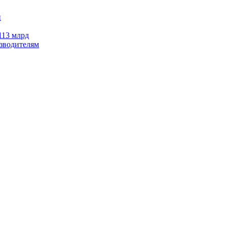
113 млрд
изводителям