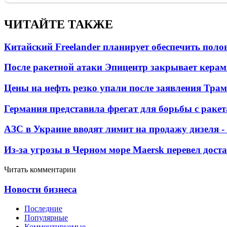
ЧИТАЙТЕ ТАКЖЕ
Китайский Freelander планирует обеспечить поло
После ракетной атаки Эпицентр закрывает керам
Цены на нефть резко упали после заявления Тра
Германия представила фрегат для борьбы с раке
АЗС в Украине вводят лимит на продажу дизеля 
Из-за угрозы в Черном море Maersk перевел дост
Читать комментарии
Новости бизнеса
Последние
Популярные
Комментируемые