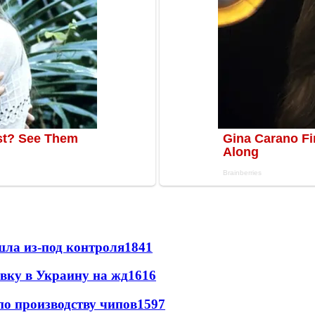
шла из-под контроля
1841
авку в Украину на жд
1616
по производству чипов
1597