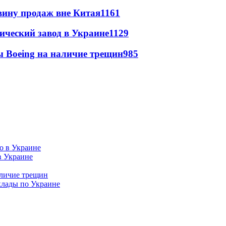
вину продаж вне Китая
1161
ический завод в Украине
1129
 Boeing на наличие трещин
985
в Украине
аличие трещин
клады по Украине