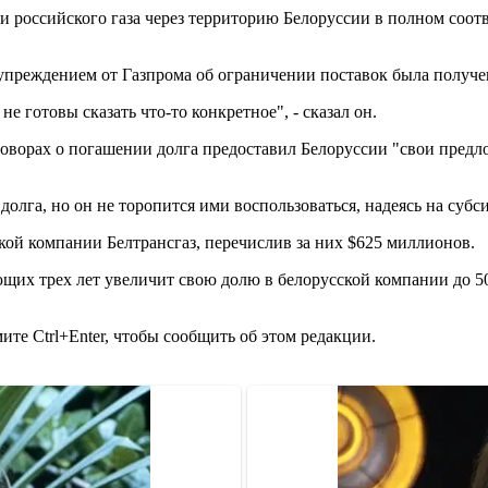
и российского газа через территорию Белоруссии в полном соо
дупреждением от Газпрома об ограничении поставок была получе
е готовы сказать что-то конкретное", - сказал он.
оворах о погашении долга предоставил Белоруссии "свои предл
долга, но он не торопится ими воспользоваться, надеясь на суб
кой компании Белтрансгаз, перечислив за них $625 миллионов.
щих трех лет увеличит свою долю в белорусской компании до 50
те Ctrl+Enter, чтобы сообщить об этом редакции.