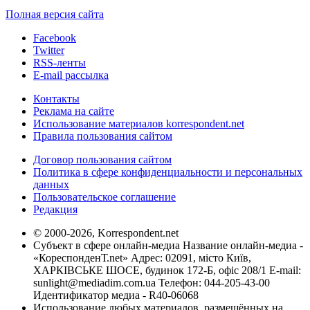
Полная версия сайта
Facebook
Twitter
RSS-ленты
E-mail рассылка
Контакты
Реклама на сайте
Использование материалов korrespondent.net
Правила пользования сайтом
Договор пользования сайтом
Политика в сфере конфиденциальности и персональных
данных
Пользовательское соглашение
Редакция
© 2000-2026, Korrespondent.net
Субъект в сфере онлайн-медиа Название онлайн-медиа -
«КореспонденТ.net» Адрес: 02091, місто Київ,
ХАРКІВСЬКЕ ШОСЕ, будинок 172-Б, офіс 208/1 E-mail:
sunlight@mediadim.com.ua
Телефон: 044-205-43-00
Идентификатор медиа - R40-06068
Использование любых материалов, размещённых на