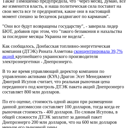
Также Тимошенко предупредила, что "через месяц, думаю, все
же изменится власть, и наша политическая сила поставит на
свои места все те предприятия, какие они в настоящий
момент спешно за бесценок раздвигают по карманам".
"Они все будут возвращены государству", - заверила лидер
БЮТ, добавив при этом, что "такого беззакония и нахальства
за последние месяцы Украина не видела".
Как сообщалось, Донбасская топливно-энергетическая
компания (ДТЭК) Рината Ахметова
сконцентрировала 39,7%
акций
крупнейшего украинского производителя
электроэнергетики - Днепроэнерго.
В то же время управляющий директор компании по
управлению активами (КУА) Драгон Эсет Менеджмент
Дмитрий Исупов считает, что реальная рыночная цена
переданного под контроль ДТЭК пакета акций Днепроэнерго
составляет 800 млн долларов.
По его оценке, стоимость одной акции при размещении
данной допэмиссии составляет 100 долларов, тогда когда ее
рыночная стоимость - 400 долларов. По словам Исупова, в
общей сложности ДТЭК заплатит за данный пакет
Днепроэнерго 200 млн долларов, что на 600 млн долларов
меньше его рыночной цены.