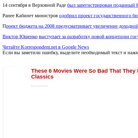
14 сентября в Верховной Раде
был зарегистрирован поданный 
Ранее Кабинет министров
одобрил проект государственного б
П
роект бюджета на 2008 предусматривает увеличение доходно
Виктор Ющенко
выступает за разработку новой концепции го
Читайте Korrespondent.net в Google News
Если вы заметили ошибку, выделите необходимый текст и нажми