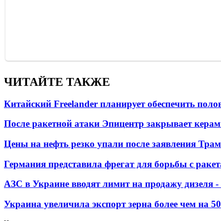
ЧИТАЙТЕ ТАКЖЕ
Китайский Freelander планирует обеспечить поло
После ракетной атаки Эпицентр закрывает керам
Цены на нефть резко упали после заявления Тра
Германия представила фрегат для борьбы с раке
АЗС в Украине вводят лимит на продажу дизеля 
Украина увеличила экспорт зерна более чем на 5