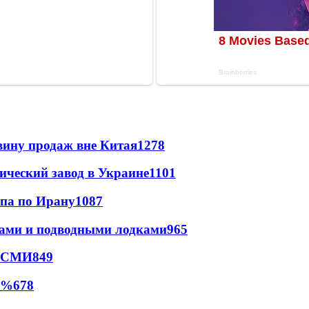
вину продаж вне Китая
1278
ический завод в Украине
1101
мпа по Ирану
1087
тами и подводными лодками
965
- СМИ
849
0%
678