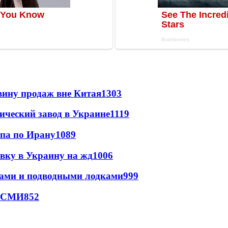
вину продаж вне Китая
1303
ический завод в Украине
1119
мпа по Ирану
1089
авку в Украину на жд
1006
тами и подводными лодками
999
- СМИ
852