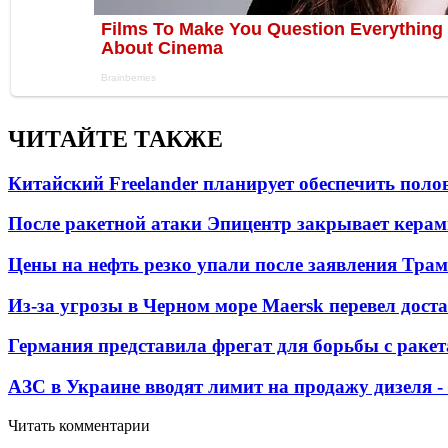
ЧИТАЙТЕ ТАКЖЕ
Китайский Freelander планирует обеспечить поло
После ракетной атаки Эпицентр закрывает керам
Цены на нефть резко упали после заявления Тра
Из-за угрозы в Черном море Maersk перевел дост
Германия представила фрегат для борьбы с раке
АЗС в Украине вводят лимит на продажу дизеля 
Читать комментарии