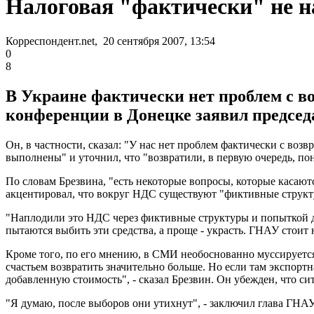
Налоговая "фактически" не 
Корреспондент.net, 20 сентября 2007, 13:54
0
8
В Украине фактически нет проблем с во
конференции в Донецке заявил председ
Он, в частности, сказал: "У нас нет проблем фактически с во
выполнены" и уточнил, что "возвратили, в первую очередь, по
По словам Брезвина, "есть некоторые вопросы, которые касают
акцентировал, что вокруг НДС существуют "фиктивные структ
"Наплодили это НДС через фиктивные структуры и попыткой да
пытаются выбить эти средства, а проще - украсть. ГНАУ стоит н
Кроме того, по его мнению, в СМИ необоснованно муссируетс
счастьем возвратить значительно больше. Но если там экспортна
добавленную стоимость", - сказал Брезвин. Он убежден, что с
"Я думаю, после выборов они утихнут", - заключил глава ГНА