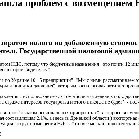
нашла проблем с возмещением
звратом налога на добавленную стоимость
атель Государственной налоговой адми
звратом НДС, потому что бюджетные назначения - это почти 12 
нятно, производителям".
ся по Украине 10-15 предприятий". "Мы с ними рассматриваем э
уры и попытки давления", которым госналоговая активно проти
вления с использованием, в том числе и отдельных государств
а страже интересов государства и этого никогда не будет", - под
я вопрос "о якобы региональных приоритетах" в вопросе возме
я составляющая 2,1%, а здесь (в Донецкой области ) экспортная 
итуация вокруг возмещения НДС - "это все мелкие политические 
У.