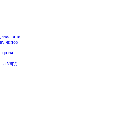
тву чипов
нтроля
113 млрд