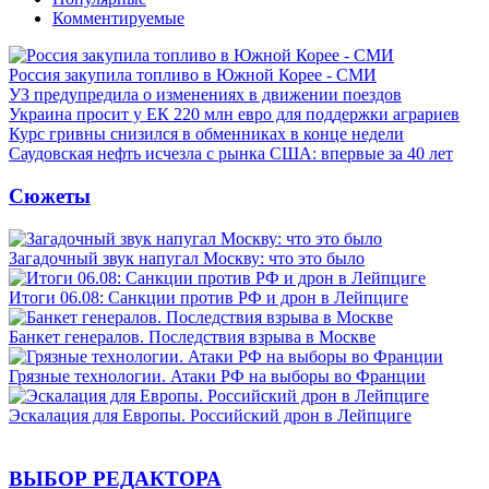
Комментируемые
Россия закупила топливо в Южной Корее - СМИ
УЗ предупредила о изменениях в движении поездов
Украина просит у ЕК 220 млн евро для поддержки аграриев
Курс гривны снизился в обменниках в конце недели
Саудовская нефть исчезла с рынка США: впервые за 40 лет
Сюжеты
Загадочный звук напугал Москву: что это было
Итоги 06.08: Санкции против РФ и дрон в Лейпциге
Банкет генералов. Последствия взрыва в Москве
Грязные технологии. Атаки РФ на выборы во Франции
Эскалация для Европы. Российский дрон в Лейпциге
ВЫБОР РЕДАКТОРА