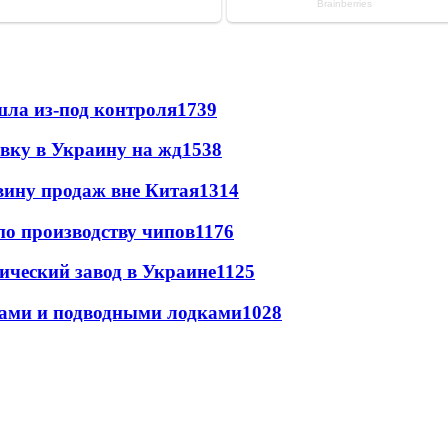
шла из-под контроля
1739
авку в Украину на жд
1538
вину продаж вне Китая
1314
по производству чипов
1176
ический завод в Украине
1125
тами и подводными лодками
1028