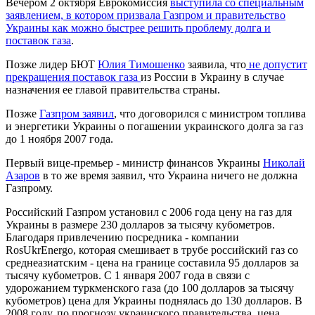
Вечером 2 октября Еврокомиссия
выступила со специальным
заявлением, в котором призвала Газпром и правительство
Украины как можно быстрее решить проблему долга и
поставок газа
.
Позже лидер БЮТ
Юлия Тимошенко
заявила, что
не допустит
прекращения поставок газа
из России в Украину в случае
назначения ее главой правительства страны.
Позже
Газпром заявил
, что договорился с министром топлива
и энергетики Украины о погашении украинского долга за газ
до 1 ноября 2007 года.
Первый вице-премьер - министр финансов Украины
Николай
Азаров
в то же время заявил, что Украина ничего не должна
Газпрому.
Российский Газпром установил с 2006 года цену на газ для
Украины в размере 230 долларов за тысячу кубометров.
Благодаря привлечению посредника - компании
RosUkrEnergo, которая смешивает в трубе российский газ со
среднеазиатским - цена на границе составила 95 долларов за
тысячу кубометров. С 1 января 2007 года в связи с
удорожанием туркменского газа (до 100 долларов за тысячу
кубометров) цена для Украины поднялась до 130 долларов. В
2008 году, по прогнозу украинского правительства, цена