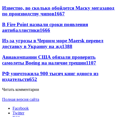
Известно, во сколько обойдется Маску мегазавод
по производству чипов
1667
В Fire Point назвали сроки появления
антибаллистики
1666
Из-за угрозы в Черном море Maersk перевел
доставку в Украину на жд
1388
Авиакомпании США обязали проверить
самолеты Boeing на наличие трещин
1107
РФ уничтожила 900 тысяч книг одного из
издательств
652
Читать комментарии
Полная версия сайта
Facebook
Twitter