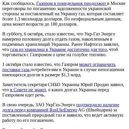
Как сообщалось,
Газпром в понедельник продолжит
в Москве
переговоры по погашению задолженности украинской
стороны за поставленный на Украину газ, которая составляет
более 1,3 миллиарда долларов. По неофициальным данным,
цена может возрасти до 180 долларов.
В субботу, 6 октября, стало известно, что Укр-Газ Энерго
намерено половину долга отдать газом, накопленным в
подземных хранилищай Украины. Ранее Нафтогаз заявлял,
что
газа из хранилищ в Украине достаточно для того
, чтоб
торговаться с Газпромом о цене на голубое топливо.
1 октября стало известно, что Газпром
может ограничить
поставки газа
потребителям в Украине в случае непогашения
имеющихся долгов в размере $1,3 млрд.
Заместитель секретаря СНБО Украины Юрий Продан заявил,
что
в Совете не знают
, о каких долгах Украины перед
Газпромом идет речь.
В свою очередь, ЗАО УкрГаз-Энерго
подтвердило наличие
долга перед компанией
RosUkrEnergo
AG (Швейцария) за
поставленный природный газ и заявило, что ведет активную
работу по его погашению.