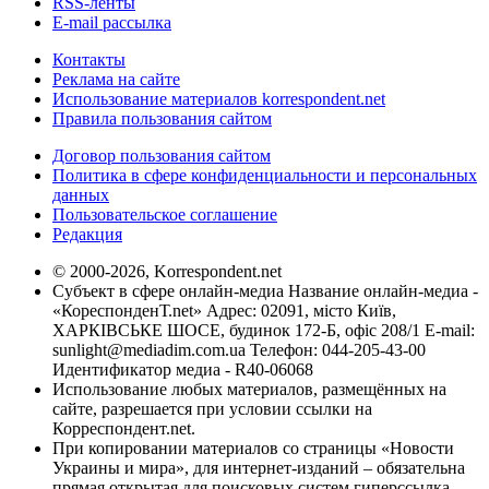
RSS-ленты
E-mail рассылка
Контакты
Реклама на сайте
Использование материалов korrespondent.net
Правила пользования сайтом
Договор пользования сайтом
Политика в сфере конфиденциальности и персональных
данных
Пользовательское соглашение
Редакция
© 2000-2026, Korrespondent.net
Субъект в сфере онлайн-медиа Название онлайн-медиа -
«КореспонденТ.net» Адрес: 02091, місто Київ,
ХАРКІВСЬКЕ ШОСЕ, будинок 172-Б, офіс 208/1 E-mail:
sunlight@mediadim.com.ua
Телефон: 044-205-43-00
Идентификатор медиа - R40-06068
Использование любых материалов, размещённых на
сайте, разрешается при условии ссылки на
Корреспондент.net.
При копировании материалов со страницы «Новости
Украины и мира», для интернет-изданий – обязательна
прямая открытая для поисковых систем гиперссылка.