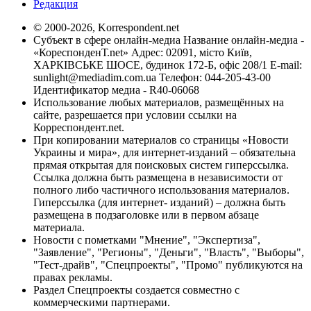
Редакция
© 2000-2026, Korrespondent.net
Субъект в сфере онлайн-медиа Название онлайн-медиа -
«КореспонденТ.net» Адрес: 02091, місто Київ,
ХАРКІВСЬКЕ ШОСЕ, будинок 172-Б, офіс 208/1 E-mail:
sunlight@mediadim.com.ua
Телефон: 044-205-43-00
Идентификатор медиа - R40-06068
Использование любых материалов, размещённых на
сайте, разрешается при условии ссылки на
Корреспондент.net.
При копировании материалов со страницы «Новости
Украины и мира», для интернет-изданий – обязательна
прямая открытая для поисковых систем гиперссылка.
Ссылка должна быть размещена в независимости от
полного либо частичного использования материалов.
Гиперссылка (для интернет- изданий) – должна быть
размещена в подзаголовке или в первом абзаце
материала.
Новости с пометками "Мнение", "Экспертиза",
"Заявление", "Регионы", "Деньги", "Власть", "Выборы",
"Тест-драйв", "Спецпроекты", "Промо" публикуются на
правах рекламы.
Раздел Спецпроекты создается совместно с
коммерческими партнерами.