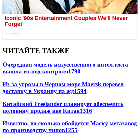
ЧИТАЙТЕ ТАКЖЕ
Очередная модель искусственного интеллекта
вышла из-под контроля
1790
Из-за угрозы в Черном море Maersk перевел
доставку в Украину на жд
1594
Китайский Freelander планирует обеспечить
половину продаж вне Китая
1316
Известно, во сколько обойдется Маску мегазавод
по производству чипов
1255