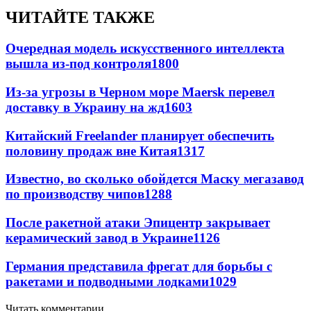
ЧИТАЙТЕ ТАКЖЕ
Очередная модель искусственного интеллекта
вышла из-под контроля
1800
Из-за угрозы в Черном море Maersk перевел
доставку в Украину на жд
1603
Китайский Freelander планирует обеспечить
половину продаж вне Китая
1317
Известно, во сколько обойдется Маску мегазавод
по производству чипов
1288
После ракетной атаки Эпицентр закрывает
керамический завод в Украине
1126
Германия представила фрегат для борьбы с
ракетами и подводными лодками
1029
Читать комментарии