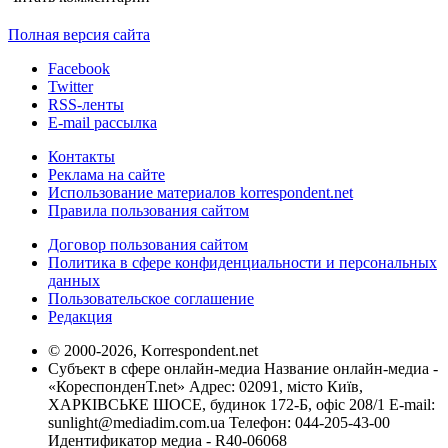
Полная версия сайта
Facebook
Twitter
RSS-ленты
E-mail рассылка
Контакты
Реклама на сайте
Использование материалов korrespondent.net
Правила пользования сайтом
Договор пользования сайтом
Политика в сфере конфиденциальности и персональных
данных
Пользовательское соглашение
Редакция
© 2000-2026, Korrespondent.net
Субъект в сфере онлайн-медиа Название онлайн-медиа -
«КореспонденТ.net» Адрес: 02091, місто Київ,
ХАРКІВСЬКЕ ШОСЕ, будинок 172-Б, офіс 208/1 E-mail:
sunlight@mediadim.com.ua
Телефон: 044-205-43-00
Идентификатор медиа - R40-06068