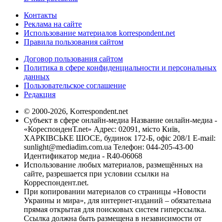
Контакты
Реклама на сайте
Использование материалов korrespondent.net
Правила пользования сайтом
Договор пользования сайтом
Политика в сфере конфиденциальности и персональных
данных
Пользовательское соглашение
Редакция
© 2000-2026, Korrespondent.net
Субъект в сфере онлайн-медиа Название онлайн-медиа -
«КореспонденТ.net» Адрес: 02091, місто Київ,
ХАРКІВСЬКЕ ШОСЕ, будинок 172-Б, офіс 208/1 E-mail:
sunlight@mediadim.com.ua
Телефон: 044-205-43-00
Идентификатор медиа - R40-06068
Использование любых материалов, размещённых на
сайте, разрешается при условии ссылки на
Корреспондент.net.
При копировании материалов со страницы «Новости
Украины и мира», для интернет-изданий – обязательна
прямая открытая для поисковых систем гиперссылка.
Ссылка должна быть размещена в независимости от