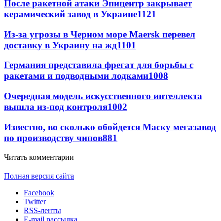
После ракетной атаки Эпицентр закрывает
керамический завод в Украине
1121
Из-за угрозы в Черном море Maersk перевел
доставку в Украину на жд
1101
Германия представила фрегат для борьбы с
ракетами и подводными лодками
1008
Очередная модель искусственного интеллекта
вышла из-под контроля
1002
Известно, во сколько обойдется Маску мегазавод
по производству чипов
881
Читать комментарии
Полная версия сайта
Facebook
Twitter
RSS-ленты
E-mail рассылка