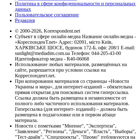
Политика в сфере конфиденциальности и персональных
данных
Пользовательское соглашение
Редакция
© 2000-2026, Korrespondent.net
Субъект в сфере онлайн-медиа Название онлайн-медиа -
«КореспонденТ.net» Адрес: 02091, місто Київ,
ХАРКІВСЬКЕ ШОСЕ, будинок 172-Б, офіс 208/1 E-mail:
sunlight@mediadim.com.ua
Телефон: 044-205-43-00
Идентификатор медиа - R40-06068
Использование любых материалов, размещённых на
сайте, разрешается при условии ссылки на
Корреспондент.net.
При копировании материалов со страницы «Новости
Украины и мира», для интернет-изданий – обязательна
прямая открытая для поисковых систем гиперссылка.
Ссылка должна быть размещена в независимости от
полного либо частичного использования материалов.
Гиперссылка (для интернет- изданий) – должна быть
размещена в подзаголовке или в первом абзаце
материала.
Новости с пометками "Мнение", "Экспертиза",
"Заявление", "Регионы", "Деньги", "Власть", "Выборы",
"Тест-драйв", "Спецпроекты", "Промо" публикуются на