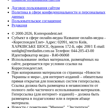
Договор пользования сайтом
Политика в сфере конфиденциальности и персональных
данных
Пользовательское соглашение
Редакция
© 2000-2026, Korrespondent.net
Субъект в сфере онлайн-медиа Название онлайн-медиа -
«КореспонденТ.net» Адрес: 02091, місто Київ,
ХАРКІВСЬКЕ ШОСЕ, будинок 172-Б, офіс 208/1 E-mail:
sunlight@mediadim.com.ua
Телефон: 044-205-43-00
Идентификатор медиа - R40-06068
Использование любых материалов, размещённых на
сайте, разрешается при условии ссылки на
Корреспондент.net.
При копировании материалов со страницы «Новости
Украины и мира», для интернет-изданий – обязательна
прямая открытая для поисковых систем гиперссылка.
Ссылка должна быть размещена в независимости от
полного либо частичного использования материалов.
Гиперссылка (для интернет- изданий) – должна быть
размещена в подзаголовке или в первом абзаце
материала.
Новости с пометками "Мнение", "Экспертиза",