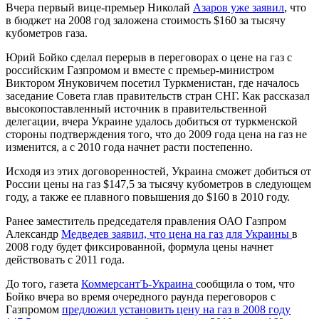
Вчера первый вице-премьер Николай
Азаров уже заявил
, что
в бюджет на 2008 год заложена стоимость $160 за тысячу
кубометров газа.
Юрий Бойко сделал перерыв в переговорах о цене на газ с
российским Газпромом и вместе с премьер-министром
Виктором Януковичем посетил Туркменистан, где началось
заседание Совета глав правительств стран СНГ. Как рассказал
высокопоставленный источник в правительственной
делегации, вчера Украине удалось добиться от туркменской
стороны подтверждения того, что до 2009 года цена на газ не
изменится, а с 2010 года начнет расти постепенно.
Исходя из этих договоренностей, Украина сможет добиться от
России цены на газ $147,5 за тысячу кубометров в следующем
году, а также ее плавного повышения до $160 в 2010 году.
Ранее заместитель председателя правления ОАО Газпром
Александр
Медведев заявил, что цена на газ для Украины
в
2008 году будет фиксированной, формула цены начнет
действовать с 2011 года.
До того, газета
КоммерсантЪ-Украина
сообщила о том, что
Бойко вчера во время очередного раунда переговоров с
Газпромом
предложил установить цену на газ в 2008 году