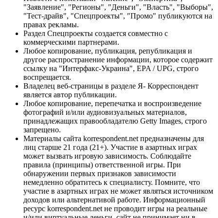
"Заявление", "Регионы", "Деньги", "Власть", "Выборы",
"Тест-драйв", "Спецпроекты", "Промо" публикуются на
правах рекламы.
Раздел Спецпроекты создается совместно с
коммерческими партнерами.
Любое копирование, публикация, републикация и
другое распространение информации, которое содержит
ссылку на "Интерфакс-Украина", EPA / UPG, строго
воспрещается.
Владелец веб-страницы в разделе Я- Корреспондент
является автор публикации.
Любое копирование, перепечатка и воспроизведение
фотографий и/или аудиовизуальных материалов,
принадлежащих правообладателю Getty Images, строго
запрещено.
Материалы сайта korrespondent.net предназначены для
лиц старше 21 года (21+). Участие в азартных играх
может вызвать игровую зависимость. Соблюдайте
правила (принципы) ответственной игры. При
обнаружении первых признаков зависимости
немедленно обратитесь к специалисту. Помните, что
участие в азартных играх не может являться источником
доходов или альтернативой работе. Информационный
ресурс korrespondent.net не проводит игры на реальные
и/или виртуальные деньги, сайт не принимает ни в