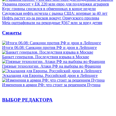
Украина просит у ЕК 220 млн евро для поддержки аграриев
Курс гривны снизился в обменниках в конце недели
Саудовская нефть исчезла с рынка США: впервые за 40 лет
Нефть растет из-за рисков вокруг Ормузского пролива
Meta оштрафовали на рекордные $567 млн за вред детям
Сюжеты
Итоги 06.08: Санкции против РФ и дрон в Лейпциге
Банкет генералов. Последствия взрыва в Москве
Грязные технологии. Атаки РФ на выборы во Франции
Эскалация для Европы. Российский дрон в Лейпциге
Изменения в армии РФ: что стоит за решением Путина
ВЫБОР РЕДАКТОРА