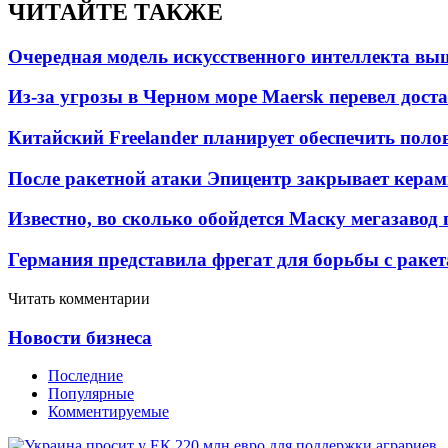
ЧИТАЙТЕ ТАКЖЕ
Очередная модель искусственного интеллекта вы
Из-за угрозы в Черном море Maersk перевел дост
Китайский Freelander планирует обеспечить поло
После ракетной атаки Эпицентр закрывает керам
Известно, во сколько обойдется Маску мегазавод 
Германия представила фрегат для борьбы с раке
Читать комментарии
Новости бизнеса
Последние
Популярные
Комментируемые