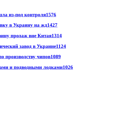
шла из-под контроля
1576
авку в Украину на жд
1427
вину продаж вне Китая
1314
ический завод в Украине
1124
по производству чипов
1089
тами и подводными лодками
1026