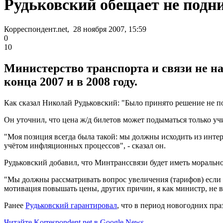
Рудьковский обещает не подни
Корреспондент.net, 28 ноября 2007, 15:59
0
10
Министерство транспорта и связи не 
конца 2007 и в 2008 году.
Как сказал Николай Рудьковский: "Было принято решение не по
Он уточнил, что цена ж/д билетов может подыматься только у
"Моя позиция всегда была такой: мы должны исходить из интер
учётом инфляционных процессов", - сказал он.
Рудьковский добавил, что Минтранссвязи будет иметь морально
"Мы должны рассматривать вопрос увеличения (тарифов) если во
мотивация повышать цены, других причин, я как министр, не ви
Ранее
Рудьковский гарантировал
, что в период новогодних пра
Читайте Korrespondent.net в Google News