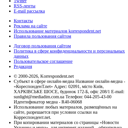
Twitter
RSS-ленты
E-mail рассылка
Контакты
Реклама на сайте
Использование материалов korrespondent.net
Правила пользования сайтом
Договор пользования сайтом
Политика в сфере конфиденциальности и персональных
данных
Пользовательское соглашение
Редакция
© 2000-2026, Korrespondent.net
Субъект в сфере онлайн-медиа Название онлайн-медиа -
«КореспонденТ.net» Адрес: 02091, місто Київ,
ХАРКІВСЬКЕ ШОСЕ, будинок 172-Б, офіс 208/1 E-mail:
sunlight@mediadim.com.ua
Телефон: 044-205-43-00
Идентификатор медиа - R40-06068
Использование любых материалов, размещённых на
сайте, разрешается при условии ссылки на
Корреспондент.net.
При копировании материалов со страницы «Новости
Украины и мира», для интернет-изданий – обязательна