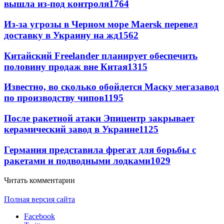
вышла из-под контроля
1764
Из-за угрозы в Черном море Maersk перевел
доставку в Украину на жд
1562
Китайский Freelander планирует обеспечить
половину продаж вне Китая
1315
Известно, во сколько обойдется Маску мегазавод
по производству чипов
1195
После ракетной атаки Эпицентр закрывает
керамический завод в Украине
1125
Германия представила фрегат для борьбы с
ракетами и подводными лодками
1029
Читать комментарии
Полная версия сайта
Facebook