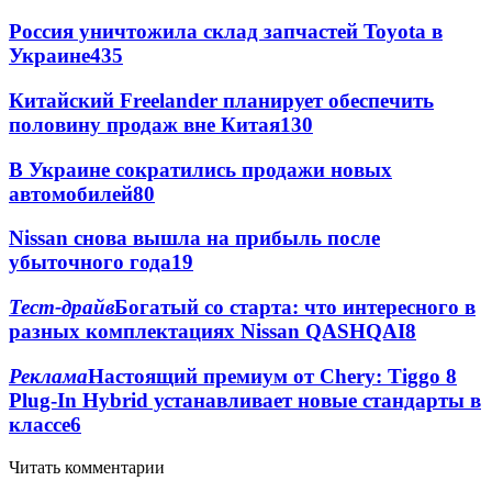
Россия уничтожила склад запчастей Toyota в
Украине
435
Китайский Freelander планирует обеспечить
половину продаж вне Китая
130
В Украине сократились продажи новых
автомобилей
80
Nissan снова вышла на прибыль после
убыточного года
19
Тест-драйв
Богатый со старта: что интересного в
разных комплектациях Nіssan QASHQAI
8
Реклама
Настоящий премиум от Chery: Tiggo 8
Plug-In Hybrid устанавливает новые стандарты в
классе
6
Читать комментарии