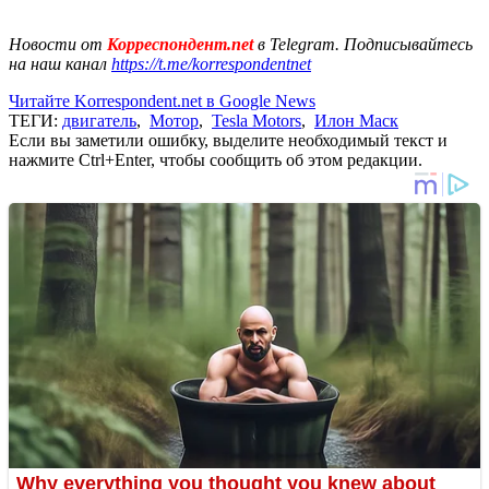
Новости от
Корреспондент.net
в Telegram. Подписывайтесь
на наш канал
https://t.me/korrespondentnet
Читайте Korrespondent.net в Google News
ТЕГИ:
двигатель
,
Мотор
,
Tesla Motors
,
Илон Маск
Если вы заметили ошибку, выделите необходимый текст и
нажмите Ctrl+Enter, чтобы сообщить об этом редакции.