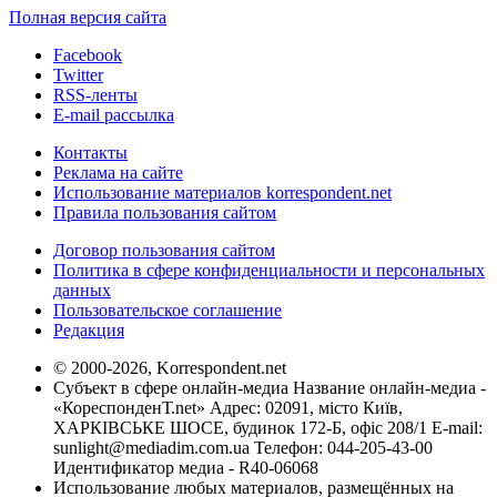
Полная версия сайта
Facebook
Twitter
RSS-ленты
E-mail рассылка
Контакты
Реклама на сайте
Использование материалов korrespondent.net
Правила пользования сайтом
Договор пользования сайтом
Политика в сфере конфиденциальности и персональных
данных
Пользовательское соглашение
Редакция
© 2000-2026, Korrespondent.net
Субъект в сфере онлайн-медиа Название онлайн-медиа -
«КореспонденТ.net» Адрес: 02091, місто Київ,
ХАРКІВСЬКЕ ШОСЕ, будинок 172-Б, офіс 208/1 E-mail:
sunlight@mediadim.com.ua
Телефон: 044-205-43-00
Идентификатор медиа - R40-06068
Использование любых материалов, размещённых на