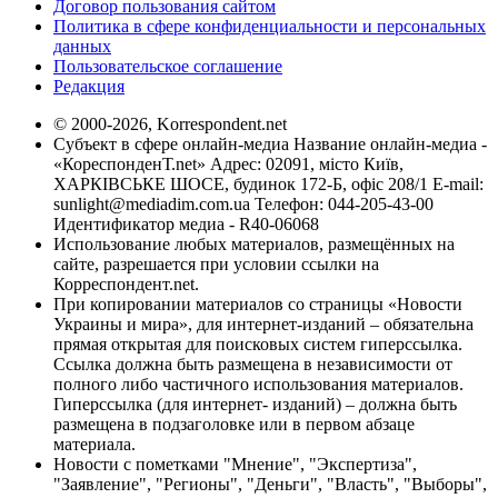
Договор пользования сайтом
Политика в сфере конфиденциальности и персональных
данных
Пользовательское соглашение
Редакция
© 2000-2026, Korrespondent.net
Субъект в сфере онлайн-медиа Название онлайн-медиа -
«КореспонденТ.net» Адрес: 02091, місто Київ,
ХАРКІВСЬКЕ ШОСЕ, будинок 172-Б, офіс 208/1 E-mail:
sunlight@mediadim.com.ua
Телефон: 044-205-43-00
Идентификатор медиа - R40-06068
Использование любых материалов, размещённых на
сайте, разрешается при условии ссылки на
Корреспондент.net.
При копировании материалов со страницы «Новости
Украины и мира», для интернет-изданий – обязательна
прямая открытая для поисковых систем гиперссылка.
Ссылка должна быть размещена в независимости от
полного либо частичного использования материалов.
Гиперссылка (для интернет- изданий) – должна быть
размещена в подзаголовке или в первом абзаце
материала.
Новости с пометками "Мнение", "Экспертиза",
"Заявление", "Регионы", "Деньги", "Власть", "Выборы",