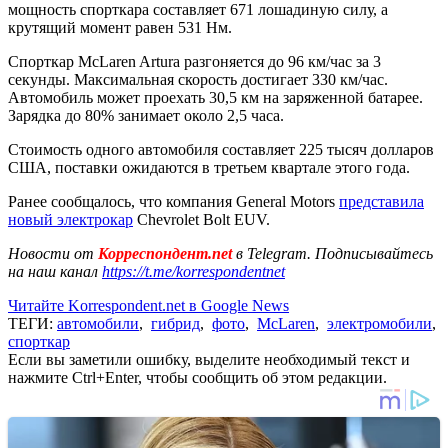
мощность спорткара составляет 671 лошадиную силу, а
крутящий момент равен 531 Нм.
Спорткар McLaren Artura разгоняется до 96 км/час за 3
секунды. Максимальная скорость достигает 330 км/час.
Автомобиль может проехать 30,5 км на заряженной батарее.
Зарядка до 80% занимает около 2,5 часа.
Стоимость одного автомобиля составляет 225 тысяч долларов
США, поставки ожидаются в третьем квартале этого года.
Ранее сообщалось, что компания General Motors
представила
новый электрокар
Chevrolet Bolt EUV.
Новости от
Корреспондент.net
в Telegram. Подписывайтесь
на наш канал
https://t.me/korrespondentnet
Читайте Korrespondent.net в Google News
ТЕГИ:
автомобили
,
гибрид
,
фото
,
McLaren
,
электромобили
,
спорткар
Если вы заметили ошибку, выделите необходимый текст и
нажмите Ctrl+Enter, чтобы сообщить об этом редакции.