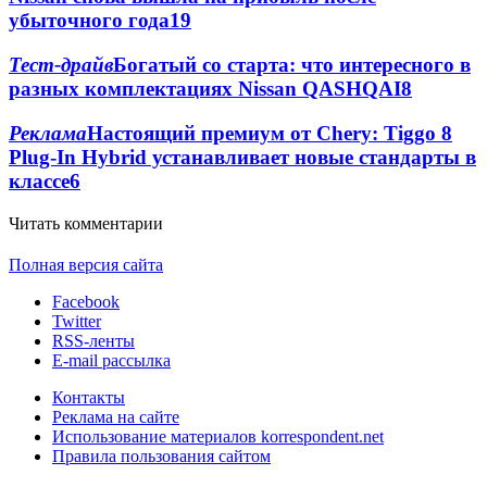
убыточного года
19
Тест-драйв
Богатый со старта: что интересного в
разных комплектациях Nіssan QASHQAI
8
Реклама
Настоящий премиум от Chery: Tiggo 8
Plug-In Hybrid устанавливает новые стандарты в
классе
6
Читать комментарии
Полная версия сайта
Facebook
Twitter
RSS-ленты
E-mail рассылка
Контакты
Реклама на сайте
Использование материалов korrespondent.net
Правила пользования сайтом