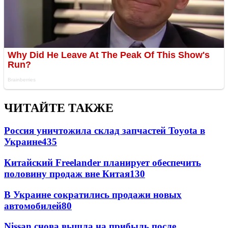
ЧИТАЙТЕ ТАКЖЕ
Россия уничтожила склад запчастей Toyota в
Украине
435
Китайский Freelander планирует обеспечить
половину продаж вне Китая
130
В Украине сократились продажи новых
автомобилей
80
Nissan снова вышла на прибыль после