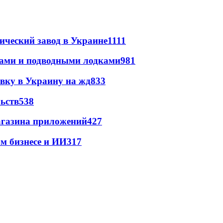
ический завод в Украине
1111
тами и подводными лодками
981
авку в Украину на жд
833
ьств
538
магазина приложений
427
м бизнесе и ИИ
317