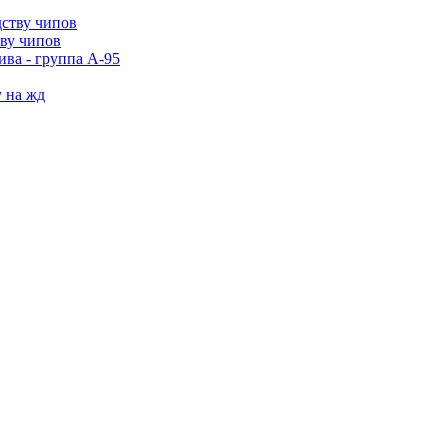
тву чипов
ива - группа А-95
у на жд