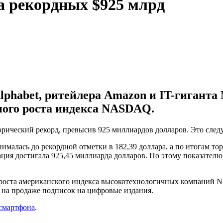
а рекордных $925 млрд
lphabet, ритейлера Amazon и IT-гиганта 
ного роста индекса NASDAQ.
рический рекорд, превысив 925 миллиардов долларов. Это следу
малась до рекордной отметки в 182,39 доллара, а по итогам тор
ция достигала 925,45 миллиарда долларов. По этому показателю 
роста американского индекса высокотехнологичных компаний N
я на продаже подписок на цифровые издания.
 смартфона
.