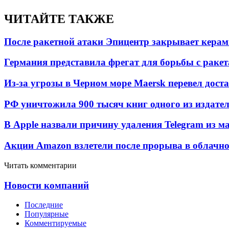
ЧИТАЙТЕ ТАКЖЕ
После ракетной атаки Эпицентр закрывает керам
Германия представила фрегат для борьбы с раке
Из-за угрозы в Черном море Maersk перевел дост
РФ уничтожила 900 тысяч книг одного из издател
В Apple назвали причину удаления Telegram из 
Акции Amazon взлетели после прорыва в облачно
Читать комментарии
Новости компаний
Последние
Популярные
Комментируемые