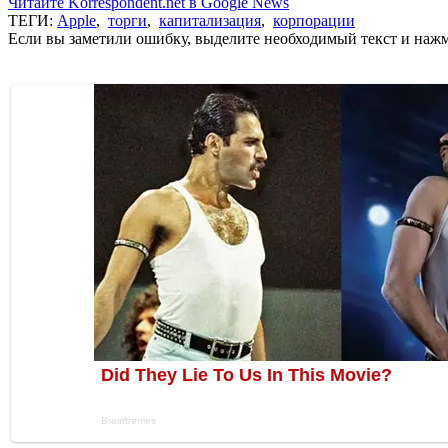
Читайте Korrespondent.net в Google News
ТЕГИ:
Apple
,
торги
,
капитализация
,
корпорации
Если вы заметили ошибку, выделите необходимый текст и нажми