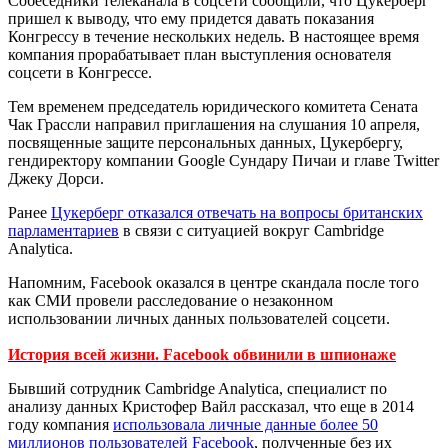
Собеседники телеканала в соцсети сообщили, что Цукерберг
пришел к выводу, что ему придется давать показания
Конгрессу в течение нескольких недель. В настоящее время
компания прорабатывает план выступления основателя
соцсети в Конгрессе.
Тем временем председатель юридического комитета Сената
Чак Грассли направил приглашения на слушания 10 апреля,
посвященные защите персональных данных, Цукербергу,
гендиректору компании Google Сундару Пичаи и главе Twitter
Джеку Дорси.
Ранее
Цукерберг отказался отвечать на вопросы британских
парламентариев
в связи с ситуацией вокруг Cambridge
Analytica.
Напомним, Facebook оказался в центре скандала после того
как СМИ провели расследование о незаконном
использовании личных данных пользователей соцсети.
История всей жизни. Facebook обвинили в шпионаже
Бывший сотрудник Cambridge Analytica, специалист по
анализу данных Кристофер Вайл рассказал, что еще в 2014
году компания
использовала личные данные более 50
миллионов пользователей Facebook
, полученные без их