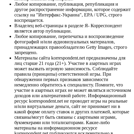
Любое копирование, публикация, републикация и
другое распространение информации, которое содержит
ссылку на "Интерфакс-Украина", EPA / UPG, строго
воспрещается.
Владелец веб-страницы в разделе Я- Корреспондент
является автор публикации.
Любое копирование, перепечатка и воспроизведение
фотографий и/или аудиовизуальных материалов,
принадлежащих правообладателю Getty Images, строго
запрещено.
Материалы сайта korrespondent.net предназначены для
лиц старше 21 года (21+). Участие в азартных играх
может вызвать игровую зависимость. Соблюдайте
правила (принципы) ответственной игры. При
обнаружении первых признаков зависимости
немедленно обратитесь к специалисту. Помните, что
участие в азартных играх не может являться источником
доходов или альтернативой работе. Информационный
ресурс korrespondent.net не проводит игры на реальные
и/или виртуальные деньги, сайт не принимает ни в
какой форме оплату ставок и других платежей, которые
связаны/могут быть связаны с азартными играми,
букмекерами или тотализаторами. Какие-либо
материалы на информационном ресурсе
korrespondent.net публикуются исключительно в