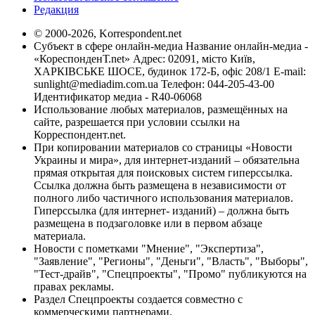
Редакция
© 2000-2026, Korrespondent.net
Субъект в сфере онлайн-медиа Название онлайн-медиа -
«КореспонденТ.net» Адрес: 02091, місто Київ,
ХАРКІВСЬКЕ ШОСЕ, будинок 172-Б, офіс 208/1 E-mail:
sunlight@mediadim.com.ua
Телефон: 044-205-43-00
Идентификатор медиа - R40-06068
Использование любых материалов, размещённых на
сайте, разрешается при условии ссылки на
Корреспондент.net.
При копировании материалов со страницы «Новости
Украины и мира», для интернет-изданий – обязательна
прямая открытая для поисковых систем гиперссылка.
Ссылка должна быть размещена в независимости от
полного либо частичного использования материалов.
Гиперссылка (для интернет- изданий) – должна быть
размещена в подзаголовке или в первом абзаце
материала.
Новости с пометками "Мнение", "Экспертиза",
"Заявление", "Регионы", "Деньги", "Власть", "Выборы",
"Тест-драйв", "Спецпроекты", "Промо" публикуются на
правах рекламы.
Раздел Спецпроекты создается совместно с
коммерческими партнерами.