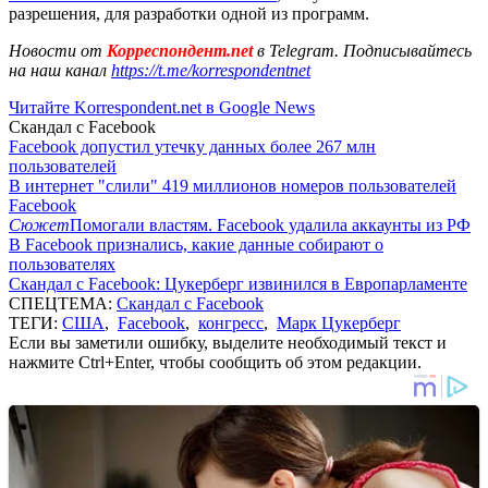
разрешения, для разработки одной из программ.
Новости от
Корреспондент.net
в Telegram. Подписывайтесь
на наш канал
https://t.me/korrespondentnet
Читайте Korrespondent.net в Google News
Скандал с Facebook
Facebook допустил утечку данных более 267 млн
пользователей
В интернет "слили" 419 миллионов номеров пользователей
Facebook
Сюжет
Помогали властям. Facebook удалила аккаунты из РФ
В Facebook признались, какие данные собирают о
пользователях
Скандал с Facebook: Цукерберг извинился в Европарламенте
СПЕЦТЕМА:
Скандал с Facebook
ТЕГИ:
США
,
Facebook
,
конгресс
,
Марк Цукерберг
Если вы заметили ошибку, выделите необходимый текст и
нажмите Ctrl+Enter, чтобы сообщить об этом редакции.