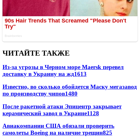
ЧИТАЙТЕ ТАКЖЕ
Из-за угрозы в Черном море Maersk перевел
доставку в Украину на жд
1613
Известно, во сколько обойдется Маску мегазавод
по производству чипов
1480
После ракетной атаки Эпицентр закрывает
керамический завод в Украине
1128
Авиакомпании США обязали проверить
самолеты Boeing на наличие трещин
825