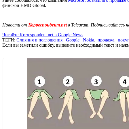
Ранее сообщалось, что компания
Microsoft объявила о продаже
финской HMD Global.
Новости от
Корреспондент.net
в Telegram. Подписывайтесь н
Читайте Korrespondent.net в Google News
ТЕГИ:
Слияния и поглощения
,
Google
,
Nokia
,
продажа
,
поку
Если вы заметили ошибку, выделите необходимый текст и нажми