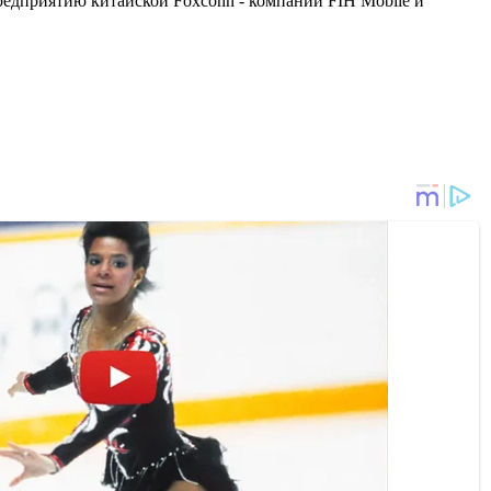
предприятию китайской Foxconn - компании FIH Mobile и