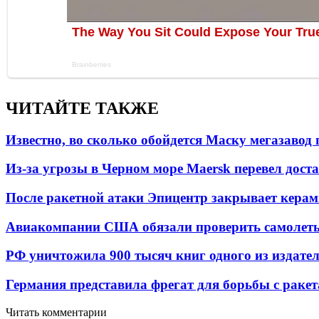
ЧИТАЙТЕ ТАКЖЕ
Известно, во сколько обойдется Маску мегазавод 
Из-за угрозы в Черном море Maersk перевел дост
После ракетной атаки Эпицентр закрывает керам
Авиакомпании США обязали проверить самолеты
РФ уничтожила 900 тысяч книг одного из издател
Германия представила фрегат для борьбы с раке
Читать комментарии