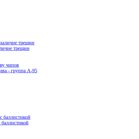
аличие трещин
тву чипов
ива - группа А-95
с баллистикой