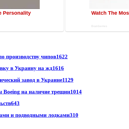
по производству чипов
1622
авку в Украину на жд
1616
ический завод в Украине
1129
 Boeing на наличие трещин
1014
ьств
643
тами и подводными лодками
310