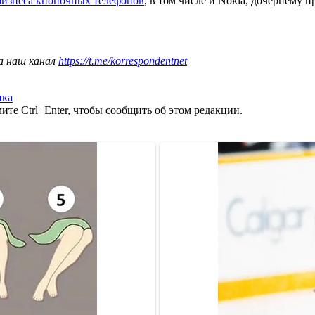
 бизнеса кнопочных телефонов
, в том числе и Nokia, дочернему 
а наш канал
https://t.me/korrespondentnet
пка
те Ctrl+Enter, чтобы сообщить об этом редакции.