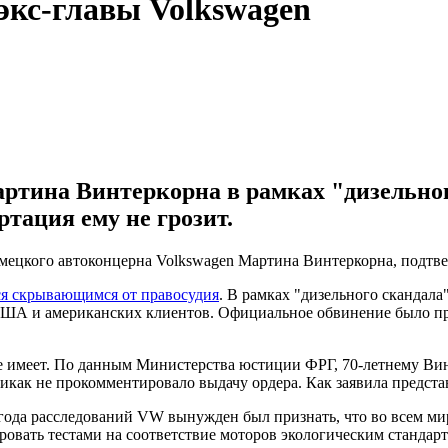
экс-главы Volkswagen
Мартина Винтеркорна в рамках "дизельн
ртация ему не грозит.
мецкого автоконцерна Volkswagen Мартина Винтеркорна, подтвер
ся скрывающимся от правосудия
. В рамках "дизельного скандала
США и американских клиентов. Официальное обвинение было пр
имеет. По данным Министерства юстиции ФРГ, 70-летнему Винте
никак не прокомментировало выдачу ордера. Как заявила предст
года расследований VW вынужден был признать, что во всем ми
овать тестами на соответствие моторов экологическим стандарт