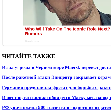
ЧИТАЙТЕ ТАКЖЕ
Из-за угрозы в Черном море Maersk перевел дост
После ракетной атаки Эпицентр закрывает керам
Германия представила фрегат для борьбы с раке
Известно, во сколько обойдется Маску мегазавод 
РФ уничтожила 900 тысяч книг одного из издател