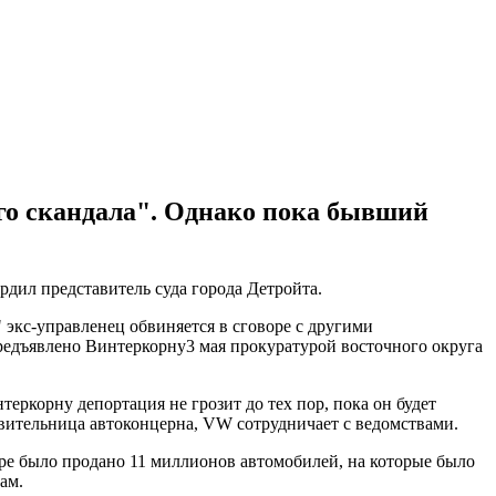
ого скандала". Однако пока бывший
дил представитель суда города Детройта.
" экс-управленец обвиняется в сговоре с другими
едъявлено Винтеркорну3 мая прокуратурой восточного округа
ркорну депортация не грозит до тех пор, пока он будет
авительница автоконцерна, VW сотрудничает с ведомствами.
ре было продано 11 миллионов автомобилей, на которые было
ам.