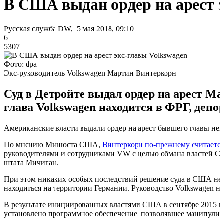
В США выдан ордер на арест 
Русская служба DW, 5 мая 2018, 09:10
6
5307
Фото: dpa
Экс-руководитель Volkswagen Мартин Винтеркорн
Суд в Детройте выдал ордер на арест 
глава Volkswagen находится в ФРГ, депо
Американские власти выдали ордер на арест бывшего главы не
По мнению Минюста США,
Винтеркорн по-прежнему считает
руководителями и сотрудниками VW с целью обмана властей 
штата Мичиган.
При этом никаких особых последствий решение суда в США не 
находиться на территории Германии. Руководство Volkswagen 
В результате инициированных властями США в сентябре 2015 
установлено программное обеспечение, позволявшее манипулир