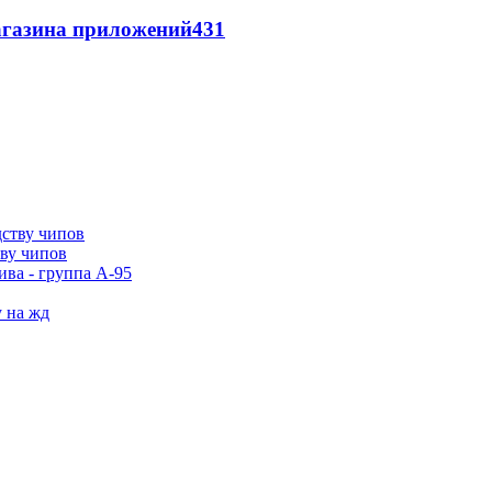
магазина приложений
431
тву чипов
ива - группа А-95
у на жд