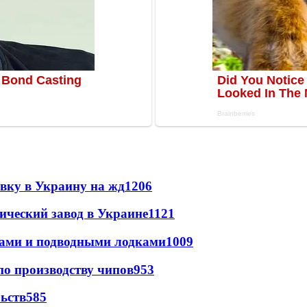
авку в Украину на жд
1206
ический завод в Украине
1121
тами и подводными лодками
1009
по производству чипов
953
ьств
585