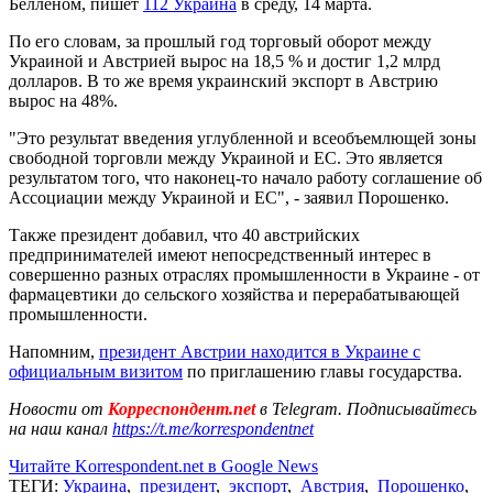
Белленом, пишет
112 Украина
в среду, 14 марта.
По его словам, за прошлый год торговый оборот между
Украиной и Австрией вырос на 18,5 % и достиг 1,2 млрд
долларов. В то же время украинский экспорт в Австрию
вырос на 48%.
"Это результат введения углубленной и всеобъемлющей зоны
свободной торговли между Украиной и ЕС. Это является
результатом того, что наконец-то начало работу соглашение об
Ассоциации между Украиной и ЕС", - заявил Порошенко.
Также президент добавил, что 40 австрийских
предпринимателей имеют непосредственный интерес в
совершенно разных отраслях промышленности в Украине - от
фармацевтики до сельского хозяйства и перерабатывающей
промышленности.
Напомним,
президент Австрии находится в Украине с
официальным визитом
по приглашению главы государства.
Новости от
Корреспондент.net
в Telegram. Подписывайтесь
на наш канал
https://t.me/korrespondentnet
Читайте Korrespondent.net в Google News
ТЕГИ:
Украина
,
президент
,
экспорт
,
Австрия
,
Порошенко
,