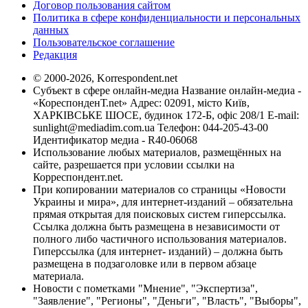
Договор пользования сайтом
Политика в сфере конфиденциальности и персональных
данных
Пользовательское соглашение
Редакция
© 2000-2026, Korrespondent.net
Субъект в сфере онлайн-медиа Название онлайн-медиа -
«КореспонденТ.net» Адрес: 02091, місто Київ,
ХАРКІВСЬКЕ ШОСЕ, будинок 172-Б, офіс 208/1 E-mail:
sunlight@mediadim.com.ua
Телефон: 044-205-43-00
Идентификатор медиа - R40-06068
Использование любых материалов, размещённых на
сайте, разрешается при условии ссылки на
Корреспондент.net.
При копировании материалов со страницы «Новости
Украины и мира», для интернет-изданий – обязательна
прямая открытая для поисковых систем гиперссылка.
Ссылка должна быть размещена в независимости от
полного либо частичного использования материалов.
Гиперссылка (для интернет- изданий) – должна быть
размещена в подзаголовке или в первом абзаце
материала.
Новости с пометками "Мнение", "Экспертиза",
"Заявление", "Регионы", "Деньги", "Власть", "Выборы",