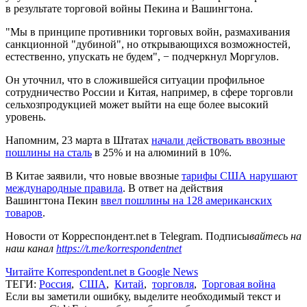
в результате торговой войны Пекина и Вашингтона.
"Мы в принципе противники торговых войн, размахивания
санкционной "дубиной", но открывающихся возможностей,
естественно, упускать не будем", − подчеркнул Моргулов.
Он уточнил, что в сложившейся ситуации профильное
сотрудничество России и Китая, например, в сфере торговли
сельхозпродукцией может выйти на еще более высокий
уровень.
Напомним, 23 марта в Штатах
начали действовать ввозные
пошлины на сталь
в 25% и на алюминий в 10%.
В Китае заявили, что новые ввозные
тарифы США нарушают
международные правила
. В ответ на действия
Вашингтона Пекин
ввел пошлины на 128 американских
товаров
.
Новости от Корреспондент.net в Telegram. Подписы
вайтесь на
наш канал
https://t.me/korrespondentnet
Читайте Korrespondent.net в Google News
ТЕГИ:
Россия
,
США
,
Китай
,
торговля
,
Торговая война
Если вы заметили ошибку, выделите необходимый текст и