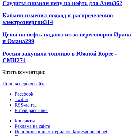
Саудиты снизили цену на нефть для Азии
362
Кабмин изменил подход к распределению
электроэнергии
314
Цены на нефть падают из-за переговоров Ирана
и Омана
299
Россия закупила топливо в Южной Корее -
СМИ
274
Читать комментарии
Полная версия сайта
Facebook
Twitter
RSS-ленты
E-mail рассылка
Контакты
Реклама на сайте
Использование материалов korrespondent.net