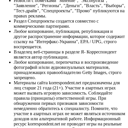
Новости с пометками "Мнение", "Экспертиза",
"Заявление", "Регионы", "Деньги", "Власть", "Выборы",
"Тест-драйв", "Спецпроекты", "Промо" публикуются на
правах рекламы.
Раздел Спецпроекты создается совместно с
коммерческими партнерами.
Любое копирование, публикация, републикация и
другое распространение информации, которое содержит
ссылку на "Интерфакс-Украина", EPA / UPG, строго
воспрещается.
Владелец веб-страницы в разделе Я- Корреспондент
является автор публикации.
Любое копирование, перепечатка и воспроизведение
фотографий и/или аудиовизуальных материалов,
принадлежащих правообладателю Getty Images, строго
запрещено.
Материалы сайта korrespondent.net предназначены для
лиц старше 21 года (21+). Участие в азартных играх
может вызвать игровую зависимость. Соблюдайте
правила (принципы) ответственной игры. При
обнаружении первых признаков зависимости
немедленно обратитесь к специалисту. Помните, что
участие в азартных играх не может являться источником
доходов или альтернативой работе. Информационный
ресурс korrespondent.net не проводит игры на реальные