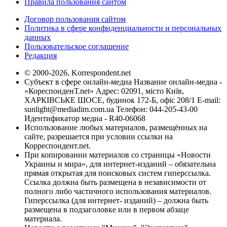
Правила пользования сайтом
Договор пользования сайтом
Политика в сфере конфиденциальности и персональных
данных
Пользовательское соглашение
Редакция
© 2000-2026, Korrespondent.net
Субъект в сфере онлайн-медиа Название онлайн-медиа -
«КореспонденТ.net» Адрес: 02091, місто Київ,
ХАРКІВСЬКЕ ШОСЕ, будинок 172-Б, офіс 208/1 E-mail:
sunlight@mediadim.com.ua
Телефон: 044-205-43-00
Идентификатор медиа - R40-06068
Использование любых материалов, размещённых на
сайте, разрешается при условии ссылки на
Корреспондент.net.
При копировании материалов со страницы «Новости
Украины и мира», для интернет-изданий – обязательна
прямая открытая для поисковых систем гиперссылка.
Ссылка должна быть размещена в независимости от
полного либо частичного использования материалов.
Гиперссылка (для интернет- изданий) – должна быть
размещена в подзаголовке или в первом абзаце
материала.