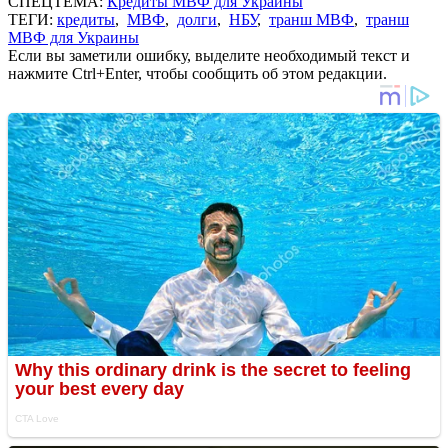
СПЕЦТЕМА:
Кредиты МВФ для Украины
ТЕГИ:
кредиты
,
МВФ
,
долги
,
НБУ
,
транш МВФ
,
транш
МВФ для Украины
Если вы заметили ошибку, выделите необходимый текст и
нажмите Ctrl+Enter, чтобы сообщить об этом редакции.