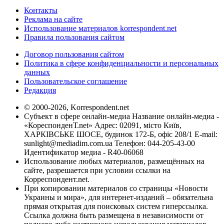
Контакты
Реклама на сайте
Использование материалов korrespondent.net
Правила пользования сайтом
Договор пользования сайтом
Политика в сфере конфиденциальности и персональных
данных
Пользовательское соглашение
Редакция
© 2000-2026, Korrespondent.net
Субъект в сфере онлайн-медиа Название онлайн-медиа -
«КореспонденТ.net» Адрес: 02091, місто Київ,
ХАРКІВСЬКЕ ШОСЕ, будинок 172-Б, офіс 208/1 E-mail:
sunlight@mediadim.com.ua
Телефон: 044-205-43-00
Идентификатор медиа - R40-06068
Использование любых материалов, размещённых на
сайте, разрешается при условии ссылки на
Корреспондент.net.
При копировании материалов со страницы «Новости
Украины и мира», для интернет-изданий – обязательна
прямая открытая для поисковых систем гиперссылка.
Ссылка должна быть размещена в независимости от