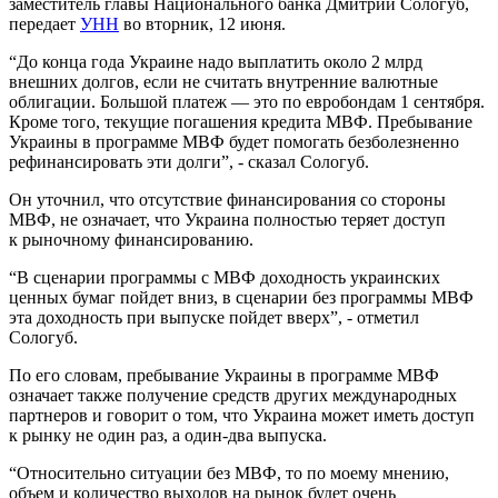
заместитель главы Национального банка Дмитрий Сологуб,
передает
УНН
во вторник, 12 июня.
“До конца года Украине надо выплатить около 2 млрд
внешних долгов, если не считать внутренние валютные
облигации. Большой платеж — это по евробондам 1 сентября.
Кроме того, текущие погашения кредита МВФ. Пребывание
Украины в программе МВФ будет помогать безболезненно
рефинансировать эти долги”, - сказал Сологуб.
Он уточнил, что отсутствие финансирования со стороны
МВФ, не означает, что Украина полностью теряет доступ
к рыночному финансированию.
“В сценарии программы с МВФ доходность украинских
ценных бумаг пойдет вниз, в сценарии без программы МВФ
эта доходность при выпуске пойдет вверх”, - отметил
Сологуб.
По его словам, пребывание Украины в программе МВФ
означает также получение средств других международных
партнеров и говорит о том, что Украина может иметь доступ
к рынку не один раз, а один-два выпуска.
“Относительно ситуации без МВФ, то по моему мнению,
объем и количество выходов на рынок будет очень