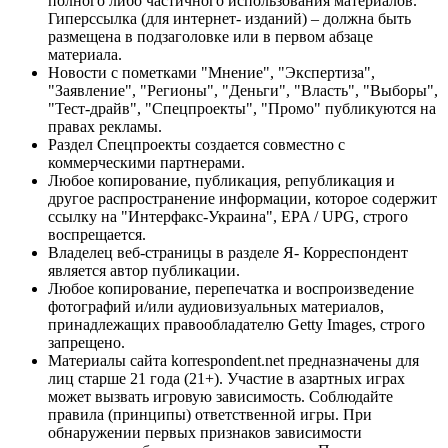
полного либо частичного использования материалов.
Гиперссылка (для интернет- изданий) – должна быть
размещена в подзаголовке или в первом абзаце
материала.
Новости с пометками "Мнение", "Экспертиза",
"Заявление", "Регионы", "Деньги", "Власть", "Выборы",
"Тест-драйв", "Спецпроекты", "Промо" публикуются на
правах рекламы.
Раздел Спецпроекты создается совместно с
коммерческими партнерами.
Любое копирование, публикация, републикация и
другое распространение информации, которое содержит
ссылку на "Интерфакс-Украина", EPA / UPG, строго
воспрещается.
Владелец веб-страницы в разделе Я- Корреспондент
является автор публикации.
Любое копирование, перепечатка и воспроизведение
фотографий и/или аудиовизуальных материалов,
принадлежащих правообладателю Getty Images, строго
запрещено.
Материалы сайта korrespondent.net предназначены для
лиц старше 21 года (21+). Участие в азартных играх
может вызвать игровую зависимость. Соблюдайте
правила (принципы) ответственной игры. При
обнаружении первых признаков зависимости