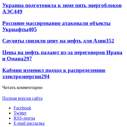
Украина подготовила к зиме пять энергоблоков
АЭС
449
Россияне массированно атаковали объекты
Укрнафты
405
Саудиты снизили цену на нефть для Азии
352
Цены на нефть падают из-за переговоров Ирана
и Омана
297
Кабмин изменил подход к распределению
электроэнергии
294
Читать комментарии
Полная версия сайта
Facebook
Twitter
RSS-ленты
E-mail рассылка