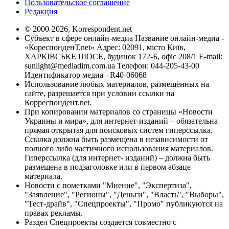
Пользовательское соглашение
Редакция
© 2000-2026, Korrespondent.net
Субъект в сфере онлайн-медиа Название онлайн-медиа -
«КореспонденТ.net» Адрес: 02091, місто Київ,
ХАРКІВСЬКЕ ШОСЕ, будинок 172-Б, офіс 208/1 E-mail:
sunlight@mediadim.com.ua
Телефон: 044-205-43-00
Идентификатор медиа - R40-06068
Использование любых материалов, размещённых на
сайте, разрешается при условии ссылки на
Корреспондент.net.
При копировании материалов со страницы «Новости
Украины и мира», для интернет-изданий – обязательна
прямая открытая для поисковых систем гиперссылка.
Ссылка должна быть размещена в независимости от
полного либо частичного использования материалов.
Гиперссылка (для интернет- изданий) – должна быть
размещена в подзаголовке или в первом абзаце
материала.
Новости с пометками "Мнение", "Экспертиза",
"Заявление", "Регионы", "Деньги", "Власть", "Выборы",
"Тест-драйв", "Спецпроекты", "Промо" публикуются на
правах рекламы.
Раздел Спецпроекты создается совместно с