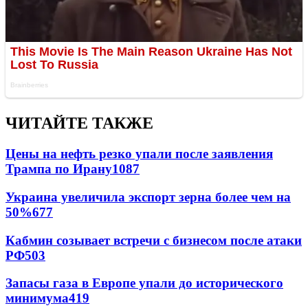
ЧИТАЙТЕ ТАКЖЕ
Цены на нефть резко упали после заявления
Трампа по Ирану
1087
Украина увеличила экспорт зерна более чем на
50%
677
Кабмин созывает встречи с бизнесом после атаки
РФ
503
Запасы газа в Европе упали до исторического
минимума
419