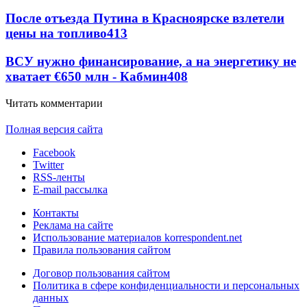
После отъезда Путина в Красноярске взлетели
цены на топливо
413
ВСУ нужно финансирование, а на энергетику не
хватает €650 млн - Кабмин
408
Читать комментарии
Полная версия сайта
Facebook
Twitter
RSS-ленты
E-mail рассылка
Контакты
Реклама на сайте
Использование материалов korrespondent.net
Правила пользования сайтом
Договор пользования сайтом
Политика в сфере конфиденциальности и персональных
данных