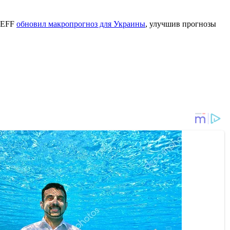
я EFF
обновил макропрогноз для Украины
, улучшив прогнозы