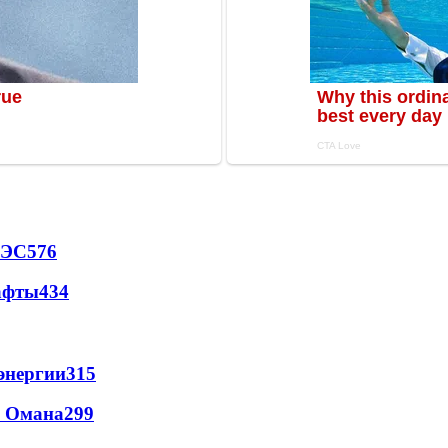
АЭС
576
афты
434
энергии
315
и Омана
299