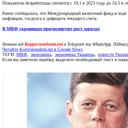
Показатель безработицы снизится с 19,1 в 2023 году до 14,5 в эт
Ранее сообщалось, что Международный валютный фонд в ходе
инфляции, госдолга и дефицита текущего счета.
В МВФ украинцам прогнозируют рост зарплат
Новини від
Корреспондент.net
в Telegram та WhatsApp. Підпис
Читайте Korrespondent.net в Google News
ТЕГИ:
МВФ
,
экономика
,
экономика Украины
,
новости Укра
Если вы заметили ошибку, выделите необходимый текст и нажми