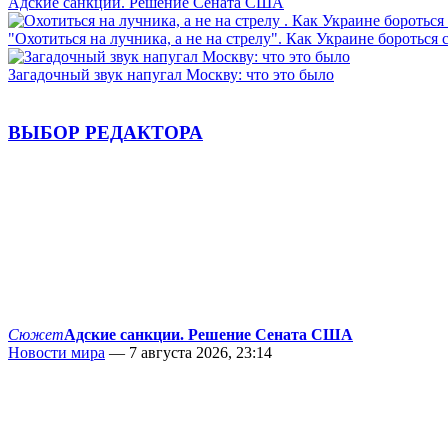
Адские санкции. Решение Сената США
"Охотиться на лучника, а не на стрелу". Как Украине бороться 
Загадочный звук напугал Москву: что это было
ВЫБОР РЕДАКТОРА
Сюжет
Адские санкции. Решение Сената США
Новости мира
— 7 августа 2026, 23:14