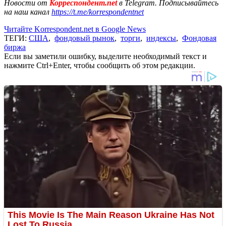
Новости от
Корреспондент.net
в Telegram. Подписывайтесь
на наш канал
https://t.me/korrespondentnet
Читайте Korrespondent.net в Google News
ТЕГИ:
США
,
фондовый рынок
,
торги
,
индексы
,
Фондовая
биржа
Если вы заметили ошибку, выделите необходимый текст и
нажмите Ctrl+Enter, чтобы сообщить об этом редакции.