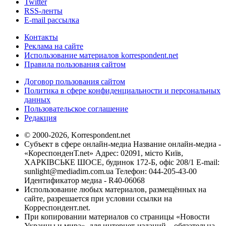
Twitter
RSS-ленты
E-mail рассылка
Контакты
Реклама на сайте
Использование материалов korrespondent.net
Правила пользования сайтом
Договор пользования сайтом
Политика в сфере конфиденциальности и персональных
данных
Пользовательское соглашение
Редакция
© 2000-2026, Korrespondent.net
Субъект в сфере онлайн-медиа Название онлайн-медиа -
«КореспонденТ.net» Адрес: 02091, місто Київ,
ХАРКІВСЬКЕ ШОСЕ, будинок 172-Б, офіс 208/1 E-mail:
sunlight@mediadim.com.ua
Телефон: 044-205-43-00
Идентификатор медиа - R40-06068
Использование любых материалов, размещённых на
сайте, разрешается при условии ссылки на
Корреспондент.net.
При копировании материалов со страницы «Новости
Украины и мира», для интернет-изданий – обязательна