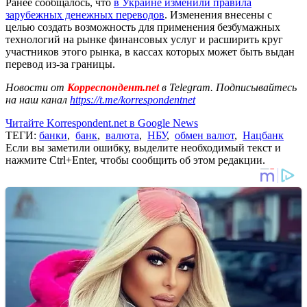
Ранее сообщалось, что
в Украине изменили правила
зарубежных денежных переводов
. Изменения внесены с
целью создать возможность для применения безбумажных
технологий на рынке финансовых услуг и расширить круг
участников этого рынка, в кассах которых может быть выдан
перевод из-за границы.
Новости от
Корреспондент.net
в Telegram. Подписывайтесь
на наш канал
https://t.me/korrespondentnet
Читайте Korrespondent.net в Google News
ТЕГИ:
банки
,
банк
,
валюта
,
НБУ
,
обмен валют
,
Нацбанк
Если вы заметили ошибку, выделите необходимый текст и
нажмите Ctrl+Enter, чтобы сообщить об этом редакции.