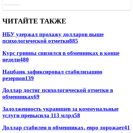
ЧИТАЙТЕ ТАКЖЕ
НБУ удержал продажу долларов выше
психологической отметки
885
Курс гривны снизился в обменниках в конце
недели
480
Нацбанк зафиксировал стабилизацию
резервов
139
Доллар достиг психологической отметки в
обменниках
69
Задолженность украинцев за коммунальные
услуги превысила 113 млрд
58
Доллар стабилен в обменниках, евро дорожает
41