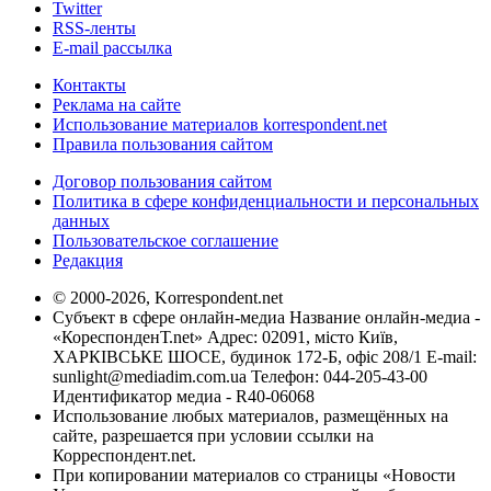
Twitter
RSS-ленты
E-mail рассылка
Контакты
Реклама на сайте
Использование материалов korrespondent.net
Правила пользования сайтом
Договор пользования сайтом
Политика в сфере конфиденциальности и персональных
данных
Пользовательское соглашение
Редакция
© 2000-2026, Korrespondent.net
Субъект в сфере онлайн-медиа Название онлайн-медиа -
«КореспонденТ.net» Адрес: 02091, місто Київ,
ХАРКІВСЬКЕ ШОСЕ, будинок 172-Б, офіс 208/1 E-mail:
sunlight@mediadim.com.ua
Телефон: 044-205-43-00
Идентификатор медиа - R40-06068
Использование любых материалов, размещённых на
сайте, разрешается при условии ссылки на
Корреспондент.net.
При копировании материалов со страницы «Новости