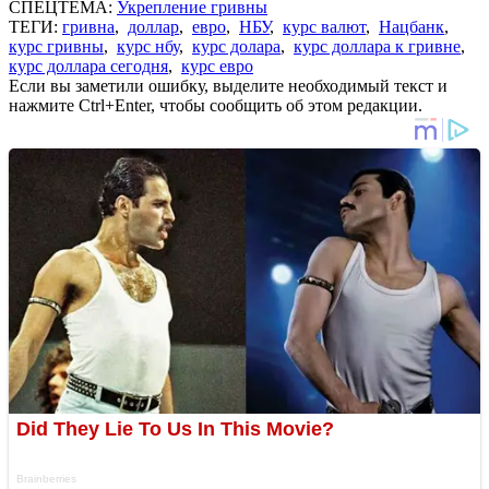
СПЕЦТЕМА:
Укрепление гривны
ТЕГИ:
гривна
,
доллар
,
евро
,
НБУ
,
курс валют
,
Нацбанк
,
курс гривны
,
курс нбу
,
курс долара
,
курс доллара к гривне
,
курс доллара сегодня
,
курс евро
Если вы заметили ошибку, выделите необходимый текст и
нажмите Ctrl+Enter, чтобы сообщить об этом редакции.