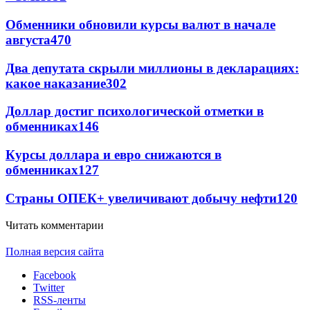
Обменники обновили курсы валют в начале
августа
470
Два депутата скрыли миллионы в декларациях:
какое наказание
302
Доллар достиг психологической отметки в
обменниках
146
Курсы доллара и евро снижаются в
обменниках
127
Страны ОПЕК+ увеличивают добычу нефти
120
Читать комментарии
Полная версия сайта
Facebook
Twitter
RSS-ленты