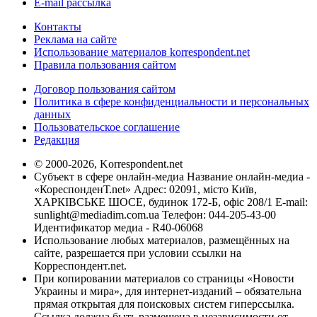
E-mail рассылка
Контакты
Реклама на сайте
Использование материалов korrespondent.net
Правила пользования сайтом
Договор пользования сайтом
Политика в сфере конфиденциальности и персональных
данных
Пользовательское соглашение
Редакция
© 2000-2026, Korrespondent.net
Субъект в сфере онлайн-медиа Название онлайн-медиа -
«КореспонденТ.net» Адрес: 02091, місто Київ,
ХАРКІВСЬКЕ ШОСЕ, будинок 172-Б, офіс 208/1 E-mail:
sunlight@mediadim.com.ua
Телефон: 044-205-43-00
Идентификатор медиа - R40-06068
Использование любых материалов, размещённых на
сайте, разрешается при условии ссылки на
Корреспондент.net.
При копировании материалов со страницы «Новости
Украины и мира», для интернет-изданий – обязательна
прямая открытая для поисковых систем гиперссылка.
Ссылка должна быть размещена в независимости от