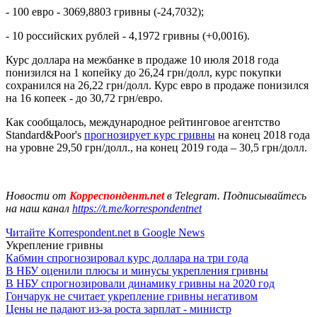
- 100 евро - 3069,8803 гривны (-24,7032);
- 10 российских рублей - 4,1972 гривны (+0,0016).
Курс доллара на межбанке в продаже 10 июля 2018 года
понизился на 1 копейку до 26,24 грн/долл, курс покупки
сохранился на 26,22 грн/долл. Курс евро в продаже понизился
на 16 копеек - до 30,72 грн/евро.
Как сообщалось, международное рейтинговое агентство
Standard&Poor's
прогнозирует курс гривны
на конец 2018 года
на уровне 29,50 грн/долл., на конец 2019 года – 30,5 грн/долл.
Новости от
Корреспондент.net
в Telegram. Подписывайтесь
на наш канал
https://t.me/korrespondentnet
Читайте Korrespondent.net в Google News
Укрепление гривны
Кабмин спрогнозировал курс доллара на три года
В НБУ оценили плюсы и минусы укрепления гривны
В НБУ спрогнозировали динамику гривны на 2020 год
Гончарук не считает укрепление гривны негативом
Цены не падают из-за роста зарплат - министр