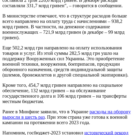
составила 2 трлн 226,6 млрд гривен. В декабре расходы
составляли 331,7 млрд гривен", – говорится в сообщении.
В министерстве отмечают, что в структуре расходов больше
всего направлено на оплату труда с начислениями – 938,2
млрд гривен. В частности, на денежное содержание
военнослужащих – 721,9 млрд гривен (в декабре – 99 млрд
гривен).
Еще 502,2 млрд грн направлено на оплату использования
товаров и услуг. Из этой суммы 282,5 млрд грн ушло на
поддержку Вооруженных сил Украины. Это приобретение
военной техники, вооружения, боеприпасов, продукции
оборонного назначения, средств индивидуальной защиты
(шлемов, бронежилетов и другой специальной экипировки).
Кроме того, 454,7 млрд гривен направлено на социальное
обеспечение, 132 млрд гривен – на обслуживание
государственного долга и 106 млрд гривен – на трансферты
местным бюджетам.
Ранее в Минфине заявили, что в Украине
расходы на оборону
выросли в шесть раз
. При этом страна уже готова к военной
кампании на протяжении всего 2023 года.
Напомним, госбюджет-2023 установил
исторический рекорд