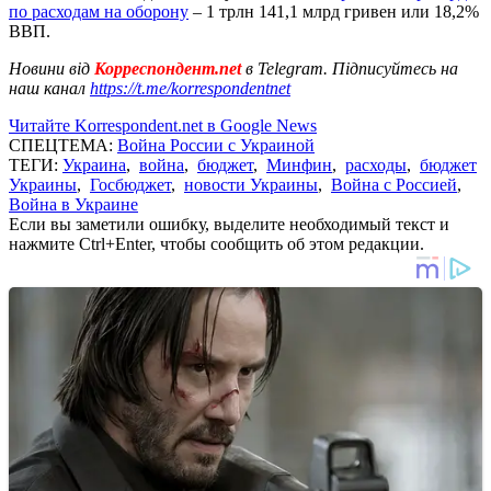
по расходам на оборону
– 1 трлн 141,1 млрд гривен или 18,2%
ВВП.
Новини від
Корреспондент.net
в Telegram. Підписуйтесь на
наш канал
https://t.me/korrespondentnet
Читайте Korrespondent.net в Google News
СПЕЦТЕМА:
Война России с Украиной
ТЕГИ:
Украина
,
война
,
бюджет
,
Минфин
,
расходы
,
бюджет
Украины
,
Госбюджет
,
новости Украины
,
Война с Россией
,
Война в Украине
Если вы заметили ошибку, выделите необходимый текст и
нажмите Ctrl+Enter, чтобы сообщить об этом редакции.