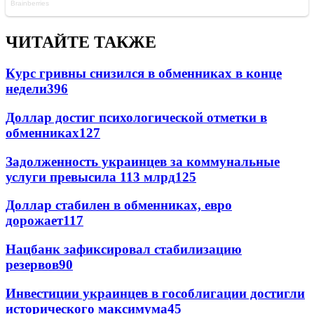
ЧИТАЙТЕ ТАКЖЕ
Курс гривны снизился в обменниках в конце
недели
396
Доллар достиг психологической отметки в
обменниках
127
Задолженность украинцев за коммунальные
услуги превысила 113 млрд
125
Доллар стабилен в обменниках, евро
дорожает
117
Нацбанк зафиксировал стабилизацию
резервов
90
Инвестиции украинцев в гособлигации достигли
исторического максимума
45