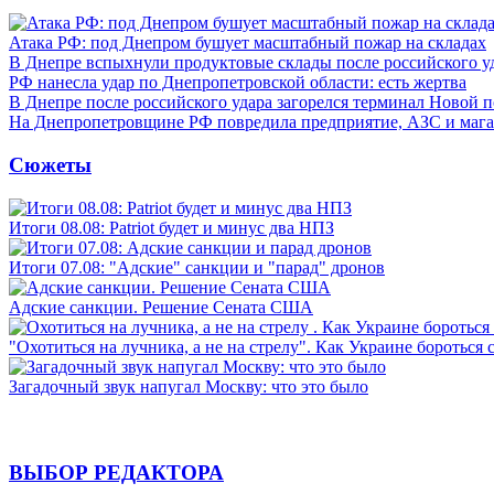
Атака РФ: под Днепром бушует масштабный пожар на складах
В Днепре вспыхнули продуктовые склады после российского у
РФ нанесла удар по Днепропетровской области: есть жертва
В Днепре после российского удара загорелся терминал Новой 
На Днепропетровщине РФ повредила предприятие, АЗС и мага
Сюжеты
Итоги 08.08: Patriot будет и минус два НПЗ
Итоги 07.08: "Адские" санкции и "парад" дронов
Адские санкции. Решение Сената США
"Охотиться на лучника, а не на стрелу". Как Украине бороться 
Загадочный звук напугал Москву: что это было
ВЫБОР РЕДАКТОРА