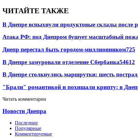
ЧИТАЙТЕ ТАКЖЕ
В Днепре вспыхнули продуктовые склады после р
Атака РФ: под Днепром бушует масштабный пожа
Днепр перестал быть городом-миллионником
7
25
В Днепре замуровали отделение Сбербанка
54
6
12
В Днепре столкнулись маршрутки: шесть постра
"Брали" романтикой и похищали крипту: в Днеп
Читать комментарии
Новости Днепра
Последние
Популярные
Комментируемые