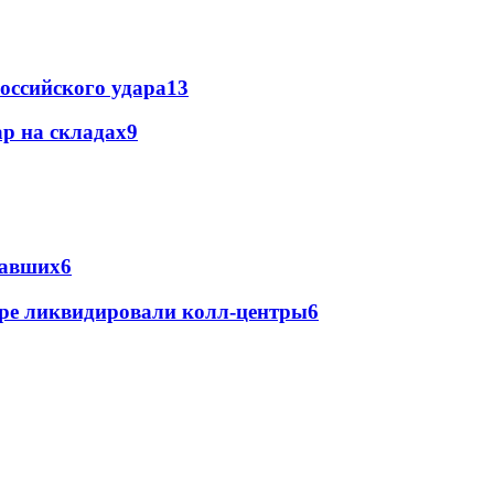
оссийского удара
13
р на складах
9
давших
6
ре ликвидировали колл-центры
6