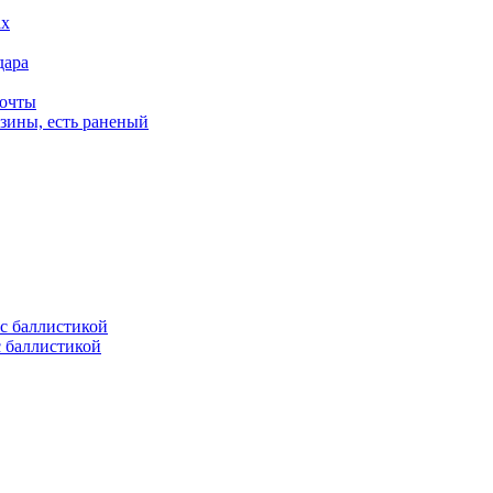
дара
почты
зины, есть раненый
с баллистикой