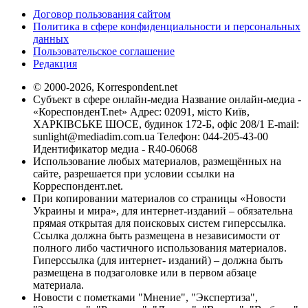
Договор пользования сайтом
Политика в сфере конфиденциальности и персональных
данных
Пользовательское соглашение
Редакция
© 2000-2026, Korrespondent.net
Субъект в сфере онлайн-медиа Название онлайн-медиа -
«КореспонденТ.net» Адрес: 02091, місто Київ,
ХАРКІВСЬКЕ ШОСЕ, будинок 172-Б, офіс 208/1 E-mail:
sunlight@mediadim.com.ua
Телефон: 044-205-43-00
Идентификатор медиа - R40-06068
Использование любых материалов, размещённых на
сайте, разрешается при условии ссылки на
Корреспондент.net.
При копировании материалов со страницы «Новости
Украины и мира», для интернет-изданий – обязательна
прямая открытая для поисковых систем гиперссылка.
Ссылка должна быть размещена в независимости от
полного либо частичного использования материалов.
Гиперссылка (для интернет- изданий) – должна быть
размещена в подзаголовке или в первом абзаце
материала.
Новости с пометками "Мнение", "Экспертиза",