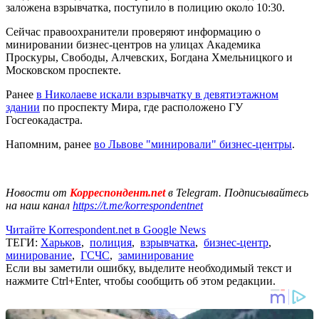
заложена взрывчатка, поступило в полицию около 10:30.
Сейчас правоохранители проверяют информацию о
минировании бизнес-центров на улицах Академика
Проскуры, Свободы, Алчевских, Богдана Хмельницкого и
Московском проспекте.
Ранее
в Николаеве искали взрывчатку в девятиэтажном
здании
по проспекту Мира, где расположено ГУ
Госгеокадастра.
Напомним, ранее
во Львове "минировали" бизнес-центры
.
Новости от
Корреспондент.net
в Telegram. Подписывайтесь
на наш канал
https://t.me/korrespondentnet
Читайте Korrespondent.net в Google News
ТЕГИ:
Харьков
,
полиция
,
взрывчатка
,
бизнес-центр
,
минирование
,
ГСЧС
,
заминирование
Если вы заметили ошибку, выделите необходимый текст и
нажмите Ctrl+Enter, чтобы сообщить об этом редакции.