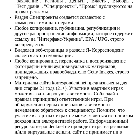
"Заявление", "Регионы", "Деньги", "Власть", "Выборы",
"Тест-драйв", "Спецпроекты", "Промо" публикуются на
правах рекламы.
Раздел Спецпроекты создается совместно с
коммерческими партнерами.
Любое копирование, публикация, републикация и
другое распространение информации, которое содержит
ссылку на "Интерфакс-Украина", EPA / UPG, строго
воспрещается.
Владелец веб-страницы в разделе Я- Корреспондент
является автор публикации.
Любое копирование, перепечатка и воспроизведение
фотографий и/или аудиовизуальных материалов,
принадлежащих правообладателю Getty Images, строго
запрещено.
Материалы сайта korrespondent.net предназначены для
лиц старше 21 года (21+). Участие в азартных играх
может вызвать игровую зависимость. Соблюдайте
правила (принципы) ответственной игры. При
обнаружении первых признаков зависимости
немедленно обратитесь к специалисту. Помните, что
участие в азартных играх не может являться источником
доходов или альтернативой работе. Информационный
ресурс korrespondent.net не проводит игры на реальные
и/или виртуальные деньги, сайт не принимает ни в