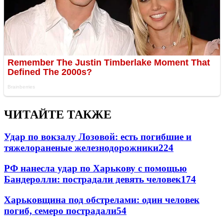
ЧИТАЙТЕ ТАКЖЕ
Удар по вокзалу Лозовой: есть погибшие и
тяжелораненые железнодорожники
224
РФ нанесла удар по Харькову с помощью
Бандеролли: пострадали девять человек
174
Харьковщина под обстрелами: один человек
погиб, семеро пострадали
54