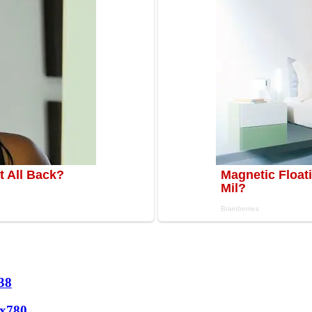
38
х
780