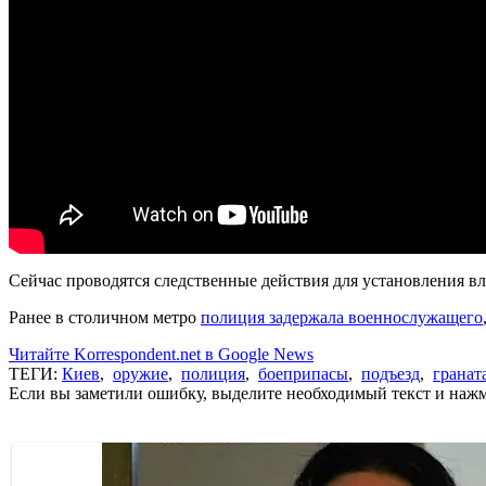
Сейчас проводятся следственные действия для установления в
Ранее в столичном метро
полиция задержала военнослужащего
Читайте Korrespondent.net в Google News
ТЕГИ:
Киев
,
оружие
,
полиция
,
боеприпасы
,
подъезд
,
гранат
Если вы заметили ошибку, выделите необходимый текст и нажми