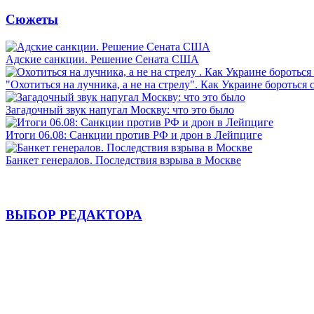
Сюжеты
Адские санкции. Решение Сената США
"Охотиться на лучника, а не на стрелу". Как Украине бороться 
Загадочный звук напугал Москву: что это было
Итоги 06.08: Санкции против РФ и дрон в Лейпциге
Банкет генералов. Последствия взрыва в Москве
ВЫБОР РЕДАКТОРА