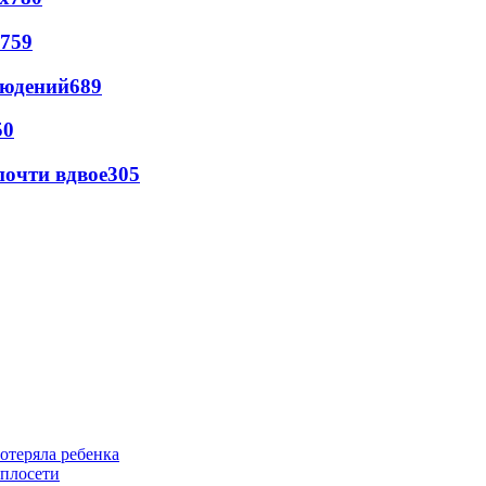
759
людений
689
50
почти вдвое
305
отеряла ребенка
еплосети