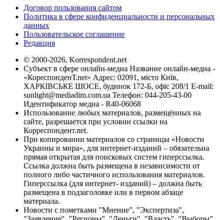
Договор пользования сайтом
Политика в сфере конфиденциальности и персональных
данных
Пользовательское соглашение
Редакция
© 2000-2026, Korrespondent.net
Субъект в сфере онлайн-медиа Название онлайн-медиа -
«КореспонденТ.net» Адрес: 02091, місто Київ,
ХАРКІВСЬКЕ ШОСЕ, будинок 172-Б, офіс 208/1 E-mail:
sunlight@mediadim.com.ua
Телефон: 044-205-43-00
Идентификатор медиа - R40-06068
Использование любых материалов, размещённых на
сайте, разрешается при условии ссылки на
Корреспондент.net.
При копировании материалов со страницы «Новости
Украины и мира», для интернет-изданий – обязательна
прямая открытая для поисковых систем гиперссылка.
Ссылка должна быть размещена в независимости от
полного либо частичного использования материалов.
Гиперссылка (для интернет- изданий) – должна быть
размещена в подзаголовке или в первом абзаце
материала.
Новости с пометками "Мнение", "Экспертиза",
"Заявление", "Регионы", "Деньги", "Власть", "Выборы",