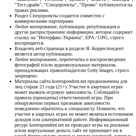
"Тест-драйв", "Спецпроекты", "Промо" публикуются на
правах рекламы.
Раздел Спецпроекты создается совместно с
коммерческими партнерами.
Любое копирование, публикация, републикация и
другое распространение информации, которое содержит
ссылку на "Интерфакс-Украина", EPA / UPG, строго
воспрещается.
Владелец веб-страницы в разделе Я- Корреспондент
является автор публикации.
Любое копирование, перепечатка и воспроизведение
фотографий и/или аудиовизуальных материалов,
принадлежащих правообладателю Getty Images, строго
запрещено.
Материалы сайта korrespondent.net предназначены для
лиц старше 21 года (21+). Участие в азартных играх
может вызвать игровую зависимость. Соблюдайте
правила (принципы) ответственной игры. При
обнаружении первых признаков зависимости
немедленно обратитесь к специалисту. Помните, что
участие в азартных играх не может являться источником
доходов или альтернативой работе. Информационный
ресурс korrespondent.net не проводит игры на реальные
и/или виртуальные деньги, сайт не принимает ни в
какой форме оплату ставок и других платежей, которые