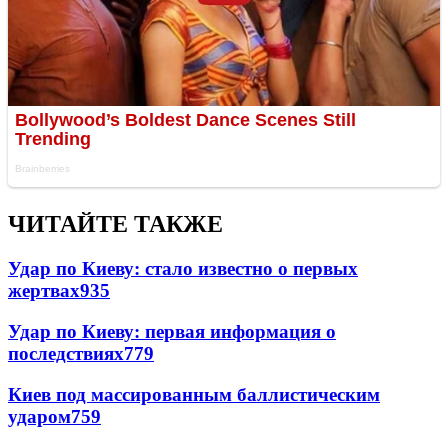
ЧИТАЙТЕ ТАКЖЕ
Удар по Киеву: стало известно о первых
жертвах
935
Удар по Киеву: первая информация о
последствиях
779
Киев под массированным баллистическим
ударом
759