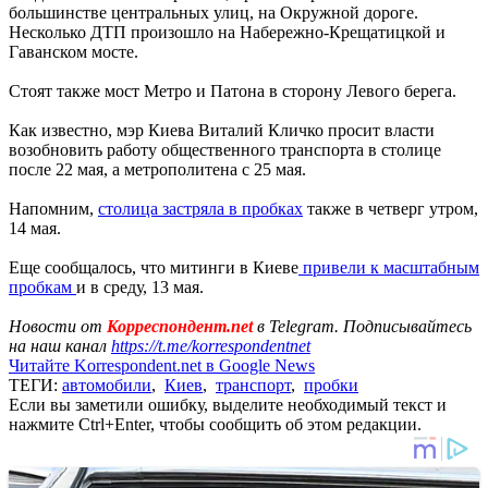
большинстве центральных улиц, на Окружной дороге.
Несколько ДТП произошло на Набережно-Крещатицкой и
Гаванском мосте.
Стоят также мост Метро и Патона в сторону Левого берега.
Как известно, мэр Киева Виталий Кличко просит власти
возобновить работу общественного транспорта в столице
после 22 мая, а метрополитена с 25 мая.
Напомним,
столица застряла в пробках
также в четверг утром,
14 мая.
Еще сообщалось, что митинги в Киеве
привели к масштабным
пробкам
и в среду, 13 мая.
Новости от
Корреспондент.net
в Telegram. Подписывайтесь
на наш канал
https://t.me/korrespondentnet
Читайте Korrespondent.net в Google News
ТЕГИ:
автомобили
,
Киев
,
транспорт
,
пробки
Если вы заметили ошибку, выделите необходимый текст и
нажмите Ctrl+Enter, чтобы сообщить об этом редакции.