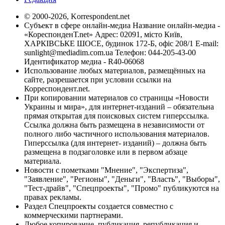
© 2000-2026, Korrespondent.net
Субъект в сфере онлайн-медиа Название онлайн-медиа -
«КореспонденТ.net» Адрес: 02091, місто Київ,
ХАРКІВСЬКЕ ШОСЕ, будинок 172-Б, офіс 208/1 E-mail:
sunlight@mediadim.com.ua
Телефон: 044-205-43-00
Идентификатор медиа - R40-06068
Использование любых материалов, размещённых на
сайте, разрешается при условии ссылки на
Корреспондент.net.
При копировании материалов со страницы «Новости
Украины и мира», для интернет-изданий – обязательна
прямая открытая для поисковых систем гиперссылка.
Ссылка должна быть размещена в независимости от
полного либо частичного использования материалов.
Гиперссылка (для интернет- изданий) – должна быть
размещена в подзаголовке или в первом абзаце
материала.
Новости с пометками "Мнение", "Экспертиза",
"Заявление", "Регионы", "Деньги", "Власть", "Выборы",
"Тест-драйв", "Спецпроекты", "Промо" публикуются на
правах рекламы.
Раздел Спецпроекты создается совместно с
коммерческими партнерами.
Любое копирование, публикация, републикация и