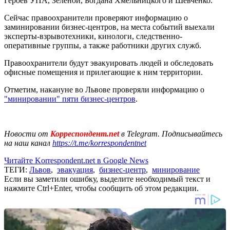
Героев УПА, Зеленой, Богдана Хмельницкого и Шевченко.
Сейчас правоохранители проверяют информацию о
заминировании бизнес-центров, на места событий выехали
эксперты-взрывотехники, кинологи, следственно-
оперативные группы, а также работники других служб.
Правоохранители будут эвакуировать людей и обследовать
офисные помещения и прилегающие к ним территории.
Отметим, накануне во Львове проверяли информацию о
"минировании" пяти бизнес-центров
.
Новости от
Корреспондент.net
в Telegram. Подписывайтесь
на наш канал
https://t.me/korrespondentnet
Читайте Korrespondent.net в Google News
ТЕГИ:
Львов
,
эвакуация
,
бизнес-центр
,
минирование
Если вы заметили ошибку, выделите необходимый текст и
нажмите Ctrl+Enter, чтобы сообщить об этом редакции.