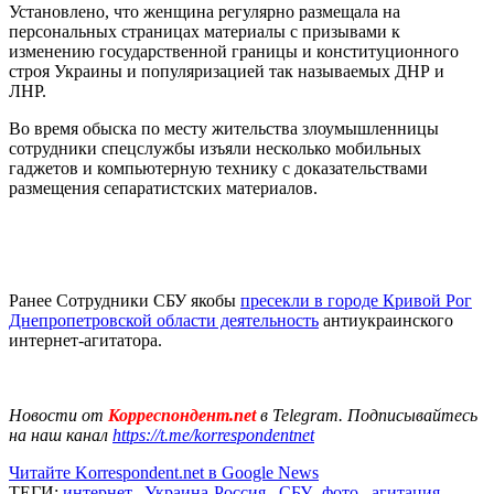
Установлено, что женщина регулярно размещала на
персональных страницах материалы с призывами к
изменению государственной границы и конституционного
строя Украины и популяризацией так называемых ДНР и
ЛНР.
Во время обыска по месту жительства злоумышленницы
сотрудники спецслужбы изъяли несколько мобильных
гаджетов и компьютерную технику с доказательствами
размещения сепаратистских материалов.
Ранее Сотрудники СБУ якобы
пресекли в городе Кривой Рог
Днепропетровской области деятельность
антиукраинского
интернет-агитатора.
Новости от
Корреспондент.net
в Telegram. Подписывайтесь
на наш канал
https://t.me/korrespondentnet
Читайте Korrespondent.net в Google News
ТЕГИ:
интернет
,
Украина-Россия
,
СБУ
,
фото
,
агитация
,