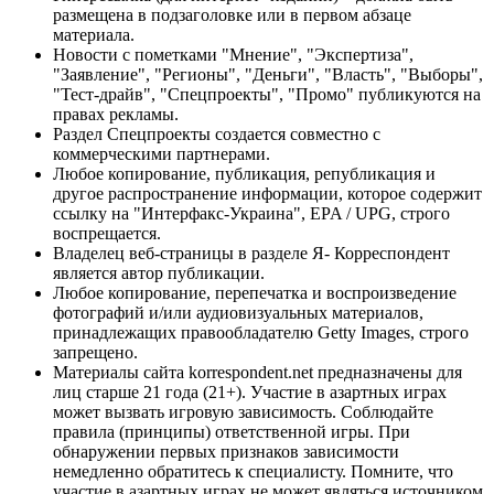
размещена в подзаголовке или в первом абзаце
материала.
Новости с пометками "Мнение", "Экспертиза",
"Заявление", "Регионы", "Деньги", "Власть", "Выборы",
"Тест-драйв", "Спецпроекты", "Промо" публикуются на
правах рекламы.
Раздел Спецпроекты создается совместно с
коммерческими партнерами.
Любое копирование, публикация, републикация и
другое распространение информации, которое содержит
ссылку на "Интерфакс-Украина", EPA / UPG, строго
воспрещается.
Владелец веб-страницы в разделе Я- Корреспондент
является автор публикации.
Любое копирование, перепечатка и воспроизведение
фотографий и/или аудиовизуальных материалов,
принадлежащих правообладателю Getty Images, строго
запрещено.
Материалы сайта korrespondent.net предназначены для
лиц старше 21 года (21+). Участие в азартных играх
может вызвать игровую зависимость. Соблюдайте
правила (принципы) ответственной игры. При
обнаружении первых признаков зависимости
немедленно обратитесь к специалисту. Помните, что
участие в азартных играх не может являться источником