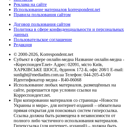
Реклама на сайте
Использование материалов korrespondent.net
Правила пользования сайтом
Договор пользования сайтом
Политика в сфере конфиденциальности и персональных
данных
Пользовательское соглашение
Редакция
© 2000-2026, Korrespondent.net
Субъект в сфере онлайн-медиа Название онлайн-медиа -
«КореспонденТ.net» Адрес: 02091, місто Київ,
ХАРКІВСЬКЕ ШОСЕ, будинок 172-Б, офіс 208/1 E-mail:
sunlight@mediadim.com.ua
Телефон: 044-205-43-00
Идентификатор медиа - R40-06068
Использование любых материалов, размещённых на
сайте, разрешается при условии ссылки на
Корреспондент.net.
При копировании материалов со страницы «Новости
Украины и мира», для интернет-изданий – обязательна
прямая открытая для поисковых систем гиперссылка.
Ссылка должна быть размещена в независимости от
полного либо частичного использования материалов.
Гиперссылка (для интернет- изданий) – должна быть