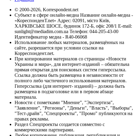
© 2000-2026, Korrespondent.net
Субъект в сфере онлайн-медиа Название онлайн-медиа -
«КореспонденТ.net» Адрес: 02091, місто Київ,
ХАРКІВСЬКЕ ШОСЕ, будинок 172-Б, офіс 208/1 E-mail:
sunlight@mediadim.com.ua
Телефон: 044-205-43-00
Идентификатор медиа - R40-06068
Использование любых материалов, размещённых на
сайте, разрешается при условии ссылки на
Корреспондент.net.
При копировании материалов со страницы «Новости
Украины и мира», для интернет-изданий – обязательна
прямая открытая для поисковых систем гиперссылка.
Ссылка должна быть размещена в независимости от
полного либо частичного использования материалов.
Гиперссылка (для интернет- изданий) – должна быть
размещена в подзаголовке или в первом абзаце
материала.
Новости с пометками "Мнение", "Экспертиза",
"Заявление", "Регионы", "Деньги", "Власть", "Выборы",
"Тест-драйв", "Спецпроекты", "Промо" публикуются на
правах рекламы.
Раздел Спецпроекты создается совместно с
коммерческими партнерами.
Любое копирование, публикация, републикация и