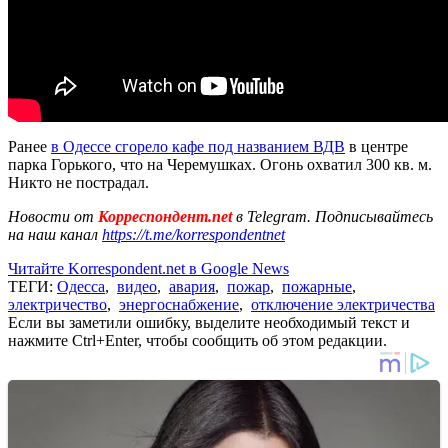
Ранее
в Одессе сгорело кафе под названием ВДВ
в центре
парка Горького, что на Черемушках. Огонь охватил 300 кв. м.
Никто не пострадал.
Новости от
Корреспондент.net
в Telegram. Подписывайтесь
на наш канал
https://t.me/korrespondentnet
Читайте Korrespondent.net в Google News
ТЕГИ:
Одесса
,
видео
,
авария
,
пожар
,
пожарные
,
электричество
,
энергоснабжение
,
отключение электричества
Если вы заметили ошибку, выделите необходимый текст и
нажмите Ctrl+Enter, чтобы сообщить об этом редакции.