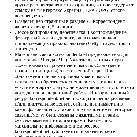
другое распространение информации, которое содержит
ссылку на "Интерфакс-Украина", EPA / UPG, строго
воспрещается.
Владелец веб-страницы в разделе Я- Корреспондент
является автор публикации.
Любое копирование, перепечатка и воспроизведение
фотографий и/или аудиовизуальных материалов,
принадлежащих правообладателю Getty Images, строго
запрещено.
Материалы сайта korrespondent.net предназначены для
лиц старше 21 года (21+). Участие в азартных играх
может вызвать игровую зависимость. Соблюдайте
правила (принципы) ответственной игры. При
обнаружении первых признаков зависимости
немедленно обратитесь к специалисту. Помните, что
участие в азартных играх не может являться источником
доходов или альтернативой работе. Информационный
ресурс korrespondent.net не проводит игры на реальные
и/или виртуальные деньги, сайт не принимает ни в
какой форме оплату ставок и других платежей, которые
связаны/могут быть связаны с азартными играми,
букмекерами или тотализаторами. Какие-либо
материалы на информационном ресурсе
korrespondent.net публикуются исключительно в
информационных целях.