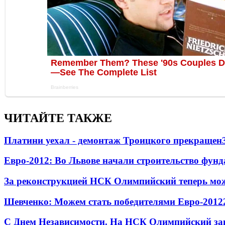
ЧИТАЙТЕ ТАКЖЕ
Платини уехал - демонтаж Троицкого прекращен
Евро-2012: Во Львове начали строительство фунд
За реконструкцией НСК Олимпийский теперь мож
Шевченко: Можем стать победителями Евро-2012
С Днем Независимости. На НСК Олимпийский зап