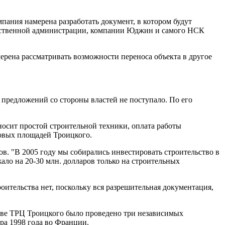
мпания намерена разработать документ, в котором будут
дарственной администрации, компании Юджин и самого НСК
мерена рассматривать возможности переноса объекта в другое
 предложений со стороны властей не поступало. По его
носит простой строительной техники, оплата работы
говых площадей Троицкого.
в. "В 2005 году мы собирались инвестировать строительство в
жало на 20-30 млн. долларов только на строительных
ительства нет, поскольку вся разрешительная документация,
тве ТРЦ Троицкого было проведено три независимых
ра 1998 года во Франции.