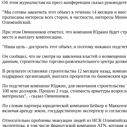
Об этом журналистам на пресс-конференции сказал руководит
"Мы готовы закончить этот объект в течении 14 месяцев и ввес
прописаны интересы всех сторон, в частности, интересы Мин
Олимпийский.
При этом Овчинников отметил, что компания Юджин будет стрем
место и выплату компенсации.
"Наша цель - достроить этот объект, и поэтому никаких подсче
Он сообщил, что не смотря на заявления властей о возмещении
данным, строительство торгово-развлекательного центра должн
В результате остановки строительства 12 месяцев назад, комп
подрядных организаций, выплата процентов по банковским кр
По подсчетам компании Юджин, для окончания строительства Т
100 млн долларов. Прошло 2 года, стоимость арматуры возросла
материалах", - сказал Овчинников.
По словам партнера юридической компании Бейкер и Маккензи 
включая аренду земли, государственную экспертизу и согласов
Относительно проблемы эвакуации людей из НСК Олимпийский
экспертизы, в том числе французской компании ATN, которая 