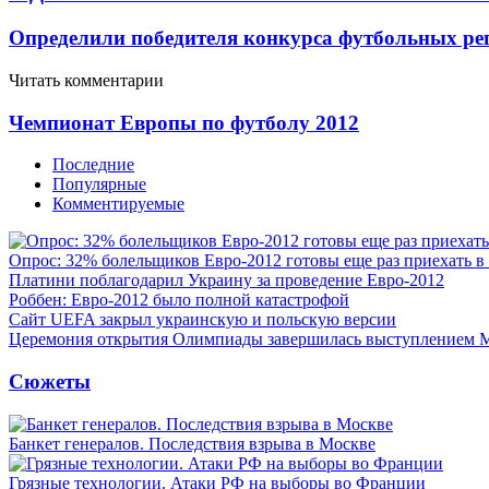
Определили победителя конкурса футбольных реп
Читать комментарии
Чемпионат Европы по футболу 2012
Последние
Популярные
Комментируемые
Опрос: 32% болельщиков Евро-2012 готовы еще раз приехать в
Платини поблагодарил Украину за проведение Евро-2012
Роббен: Евро-2012 было полной катастрофой
Сайт UEFA закрыл украинскую и польскую версии
Церемония открытия Олимпиады завершилась выступлением 
Сюжеты
Банкет генералов. Последствия взрыва в Москве
Грязные технологии. Атаки РФ на выборы во Франции