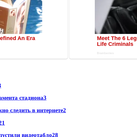
3
амента стадиона
3
но следить в интернете
2
2
1
устили видеотабло
2
8