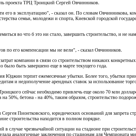
ель проекта ТРЦ Троицкий Сергей Овчинников.
ти его в эксплуатацию", - сказал он. По словам Овчинникова, ко
истерства семьи, молодежи и спорта, Киевской городской госу
иться во что б это ни стало, завершить строительство, и не на
тов по его компенсации мы не вели", - сказал Овчинников.
 затрат компании в связи со строительством никаких конкретных
о было быть завершено еще в марте текущего года.
ания Юджин терпит ежемесячные убытки. Более того, убытки при
едитам и недополучение арендных ставок за использование тор
роицкого сейчас необходимо привлечь еще около 70 млн долларо
 на 50%, бетона - на 40%, таким образом, строительство подоро
Сергея Пионтковского, юридических оснований для запрета стро
ание строительства находится в полном порядке.
 в случае чрезвычайной ситуации на стадионе при строительс
делала аналогичные заключения по стадионам для Чемпионата ми