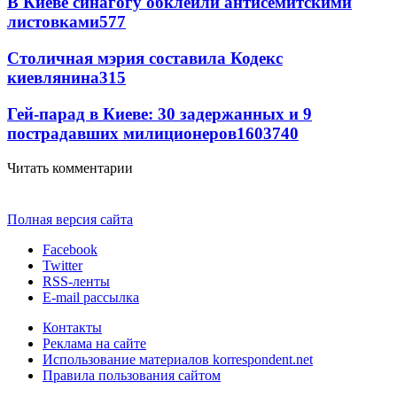
В Киеве синагогу обклеили антисемитскими
листовками
5
77
Столичная мэрия составила Кодекс
киевлянина
3
15
Гей-парад в Киеве: 30 задержанных и 9
пострадавших милиционеров
160
3
740
Читать комментарии
Полная версия сайта
Facebook
Twitter
RSS-ленты
E-mail рассылка
Контакты
Реклама на сайте
Использование материалов korrespondent.net
Правила пользования сайтом