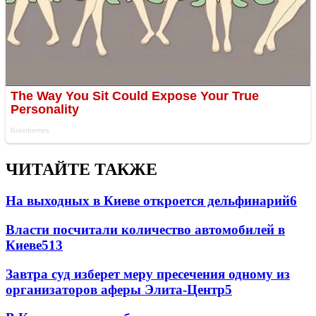
ЧИТАЙТЕ ТАКЖЕ
На выходных в Киеве откроется дельфинарий
6
Власти посчитали количество автомобилей в
Киеве
5
13
Завтра суд изберет меру пресечения одному из
организаторов аферы Элита-Центр
5