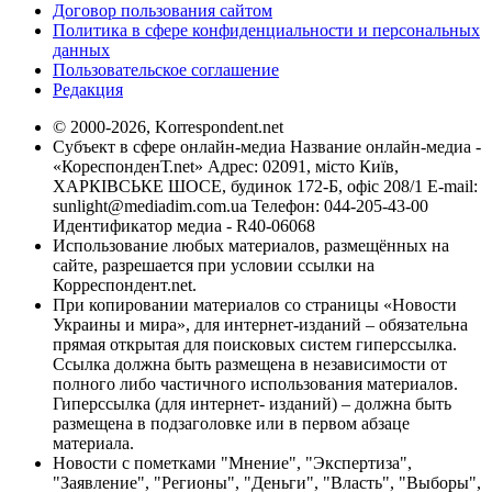
Договор пользования сайтом
Политика в сфере конфиденциальности и персональных
данных
Пользовательское соглашение
Редакция
© 2000-2026, Korrespondent.net
Субъект в сфере онлайн-медиа Название онлайн-медиа -
«КореспонденТ.net» Адрес: 02091, місто Київ,
ХАРКІВСЬКЕ ШОСЕ, будинок 172-Б, офіс 208/1 E-mail:
sunlight@mediadim.com.ua
Телефон: 044-205-43-00
Идентификатор медиа - R40-06068
Использование любых материалов, размещённых на
сайте, разрешается при условии ссылки на
Корреспондент.net.
При копировании материалов со страницы «Новости
Украины и мира», для интернет-изданий – обязательна
прямая открытая для поисковых систем гиперссылка.
Ссылка должна быть размещена в независимости от
полного либо частичного использования материалов.
Гиперссылка (для интернет- изданий) – должна быть
размещена в подзаголовке или в первом абзаце
материала.
Новости с пометками "Мнение", "Экспертиза",
"Заявление", "Регионы", "Деньги", "Власть", "Выборы",