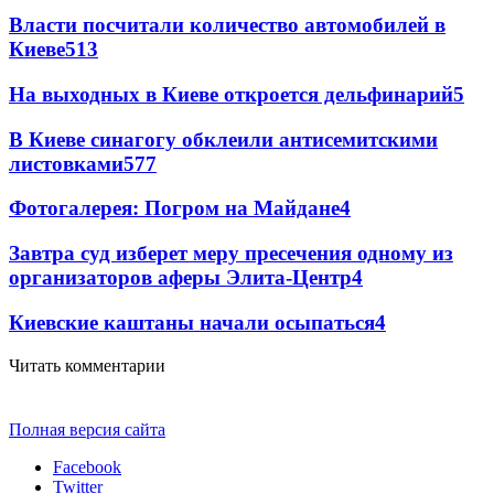
Власти посчитали количество автомобилей в
Киеве
5
13
На выходных в Киеве откроется дельфинарий
5
В Киеве синагогу обклеили антисемитскими
листовками
5
77
Фотогалерея: Погром на Майдане
4
Завтра суд изберет меру пресечения одному из
организаторов аферы Элита-Центр
4
Киевские каштаны начали осыпаться
4
Читать комментарии
Полная версия сайта
Facebook
Twitter