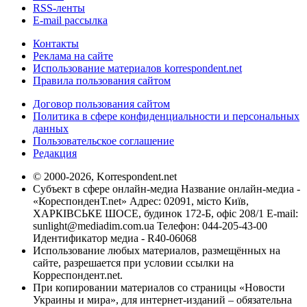
RSS-ленты
E-mail рассылка
Контакты
Реклама на сайте
Использование материалов korrespondent.net
Правила пользования сайтом
Договор пользования сайтом
Политика в сфере конфиденциальности и персональных
данных
Пользовательское соглашение
Редакция
© 2000-2026, Korrespondent.net
Субъект в сфере онлайн-медиа Название онлайн-медиа -
«КореспонденТ.net» Адрес: 02091, місто Київ,
ХАРКІВСЬКЕ ШОСЕ, будинок 172-Б, офіс 208/1 E-mail:
sunlight@mediadim.com.ua
Телефон: 044-205-43-00
Идентификатор медиа - R40-06068
Использование любых материалов, размещённых на
сайте, разрешается при условии ссылки на
Корреспондент.net.
При копировании материалов со страницы «Новости
Украины и мира», для интернет-изданий – обязательна