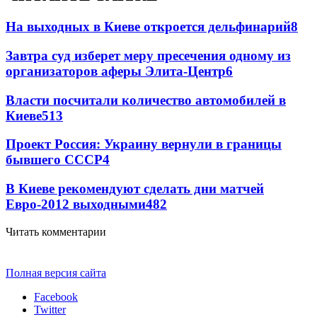
На выходных в Киеве откроется дельфинарий
8
Завтра суд изберет меру пресечения одному из
организаторов аферы Элита-Центр
6
Власти посчитали количество автомобилей в
Киеве
5
13
Проект Россия: Украину вернули в границы
бывшего СССР
4
В Киеве рекомендуют сделать дни матчей
Евро-2012 выходными
4
82
Читать комментарии
Полная версия сайта
Facebook
Twitter