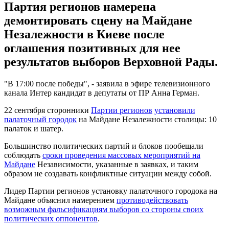
Партия регионов намерена
демонтировать сцену на Майдане
Незалежности в Киеве после
оглашения позитивных для нее
результатов выборов Верховной Рады.
"В 17:00 после победы", - заявила в эфире телевизионного
канала Интер кандидат в депутаты от ПР Анна Герман.
22 сентября сторонники
Партии регионов
установили
палаточный городок
на Майдане Незалежности столицы: 10
палаток и шатер.
Большинство политических партий и блоков пообещали
соблюдать
сроки проведения массовых мероприятий на
Майдане
Независимости, указанные в заявках, и таким
образом не создавать конфликтные ситуации между собой.
Лидер Партии регионов установку палаточного городока на
Майдане объяснил намерением
противодействовать
возможным фальсификациям выборов со стороны своих
политических оппонентов
.