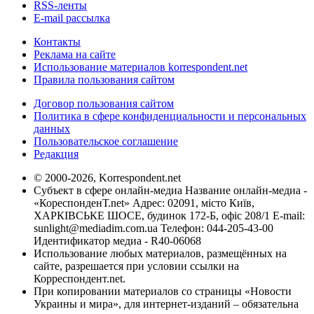
RSS-ленты
E-mail рассылка
Контакты
Реклама на сайте
Использование материалов korrespondent.net
Правила пользования сайтом
Договор пользования сайтом
Политика в сфере конфиденциальности и персональных
данных
Пользовательское соглашение
Редакция
© 2000-2026, Korrespondent.net
Субъект в сфере онлайн-медиа Название онлайн-медиа -
«КореспонденТ.net» Адрес: 02091, місто Київ,
ХАРКІВСЬКЕ ШОСЕ, будинок 172-Б, офіс 208/1 E-mail:
sunlight@mediadim.com.ua
Телефон: 044-205-43-00
Идентификатор медиа - R40-06068
Использование любых материалов, размещённых на
сайте, разрешается при условии ссылки на
Корреспондент.net.
При копировании материалов со страницы «Новости
Украины и мира», для интернет-изданий – обязательна