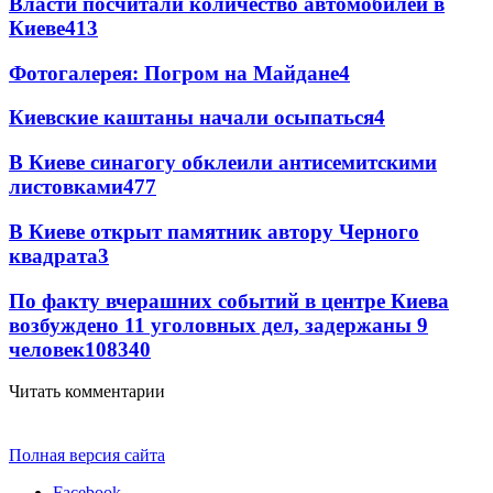
Власти посчитали количество автомобилей в
Киеве
4
13
Фотогалерея: Погром на Майдане
4
Киевские каштаны начали осыпаться
4
В Киеве синагогу обклеили антисемитскими
листовками
4
77
В Киеве открыт памятник автору Черного
квадрата
3
По факту вчерашних событий в центре Киева
возбуждено 11 уголовных дел, задержаны 9
человек
108
3
40
Читать комментарии
Полная версия сайта
Facebook