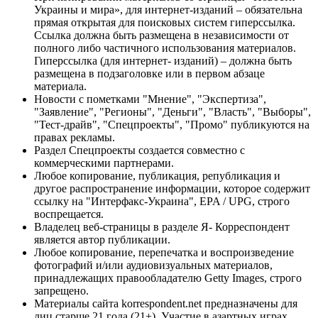
Украины и мира», для интернет-изданий – обязательна
прямая открытая для поисковых систем гиперссылка.
Ссылка должна быть размещена в независимости от
полного либо частичного использования материалов.
Гиперссылка (для интернет- изданий) – должна быть
размещена в подзаголовке или в первом абзаце
материала.
Новости с пометками "Мнение", "Экспертиза",
"Заявление", "Регионы", "Деньги", "Власть", "Выборы",
"Тест-драйв", "Спецпроекты", "Промо" публикуются на
правах рекламы.
Раздел Спецпроекты создается совместно с
коммерческими партнерами.
Любое копирование, публикация, републикация и
другое распространение информации, которое содержит
ссылку на "Интерфакс-Украина", EPA / UPG, строго
воспрещается.
Владелец веб-страницы в разделе Я- Корреспондент
является автор публикации.
Любое копирование, перепечатка и воспроизведение
фотографий и/или аудиовизуальных материалов,
принадлежащих правообладателю Getty Images, строго
запрещено.
Материалы сайта korrespondent.net предназначены для
лиц старше 21 года (21+). Участие в азартных играх