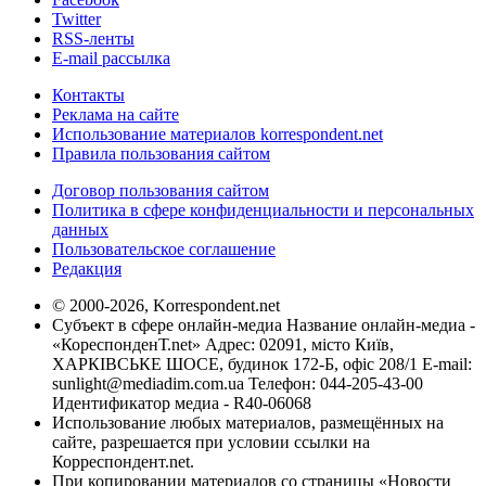
Twitter
RSS-ленты
E-mail рассылка
Контакты
Реклама на сайте
Использование материалов korrespondent.net
Правила пользования сайтом
Договор пользования сайтом
Политика в сфере конфиденциальности и персональных
данных
Пользовательское соглашение
Редакция
© 2000-2026, Korrespondent.net
Субъект в сфере онлайн-медиа Название онлайн-медиа -
«КореспонденТ.net» Адрес: 02091, місто Київ,
ХАРКІВСЬКЕ ШОСЕ, будинок 172-Б, офіс 208/1 E-mail:
sunlight@mediadim.com.ua
Телефон: 044-205-43-00
Идентификатор медиа - R40-06068
Использование любых материалов, размещённых на
сайте, разрешается при условии ссылки на
Корреспондент.net.
При копировании материалов со страницы «Новости