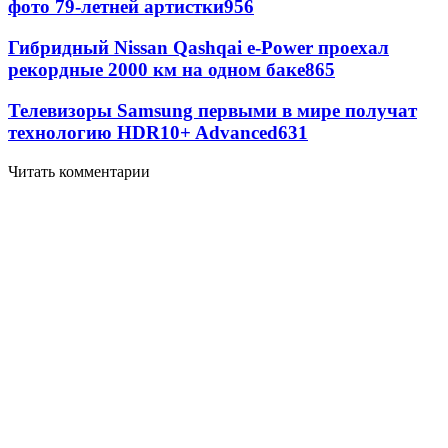
фото 79-летней артистки
956
Гибридный Nissan Qashqai e-Power проехал
рекордные 2000 км на одном баке
865
Телевизоры Samsung первыми в мире получат
технологию HDR10+ Advanced
631
Читать комментарии