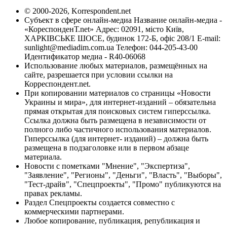
© 2000-2026, Korrespondent.net
Субъект в сфере онлайн-медиа Название онлайн-медиа -
«КореспонденТ.net» Адрес: 02091, місто Київ,
ХАРКІВСЬКЕ ШОСЕ, будинок 172-Б, офіс 208/1 E-mail:
sunlight@mediadim.com.ua
Телефон: 044-205-43-00
Идентификатор медиа - R40-06068
Использование любых материалов, размещённых на
сайте, разрешается при условии ссылки на
Корреспондент.net.
При копировании материалов со страницы «Новости
Украины и мира», для интернет-изданий – обязательна
прямая открытая для поисковых систем гиперссылка.
Ссылка должна быть размещена в независимости от
полного либо частичного использования материалов.
Гиперссылка (для интернет- изданий) – должна быть
размещена в подзаголовке или в первом абзаце
материала.
Новости с пометками "Мнение", "Экспертиза",
"Заявление", "Регионы", "Деньги", "Власть", "Выборы",
"Тест-драйв", "Спецпроекты", "Промо" публикуются на
правах рекламы.
Раздел Спецпроекты создается совместно с
коммерческими партнерами.
Любое копирование, публикация, републикация и