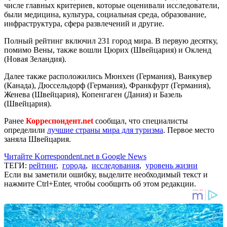
числе главных критериев, которые оценивали исследователи,
были медицина, культура, социальная среда, образование,
инфраструктура, сфера развлечений и другие.
Полный рейтинг включил 231 город мира. В первую десятку,
помимо Вены, также вошли Цюрих (Швейцария) и Окленд
(Новая Зеландия).
Далее также расположились Мюнхен (Германия), Ванкувер
(Канада), Дюссельдорф (Германия), Франкфурт (Германия),
Женева (Швейцария), Копенгаген (Дания) и Базель
(Швейцария).
Ранее
Корреспондент.net
сообщал, что специалисты
определили
лучшие страны мира для туризма
. Первое место
заняла Швейцария.
Читайте Korrespondent.net в Google News
ТЕГИ:
рейтинг
,
города
,
исследования
,
уровень жизни
Если вы заметили ошибку, выделите необходимый текст и
нажмите Ctrl+Enter, чтобы сообщить об этом редакции.